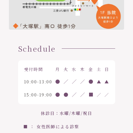
Schedule
受付時間
月
火
水
木
金
土
日
●
／
／
／
●
10:00-13:00
▲
▲
●
●
／
／
■
15:00-19:00
／
／
休診日：水曜/木曜/祝日
■ ： 女性医師による診察