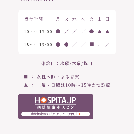
受付時間
月
火
水
木
金
土
日
●
／
／
／
●
10:00-13:00
▲
▲
●
●
／
／
■
15:00-19:00
／
／
休診日：水曜/木曜/祝日
■ ： 女性医師による診察
▲ ： 土曜・日曜は10時〜15時まで診療
病院検索ホスピタ クリニック西川