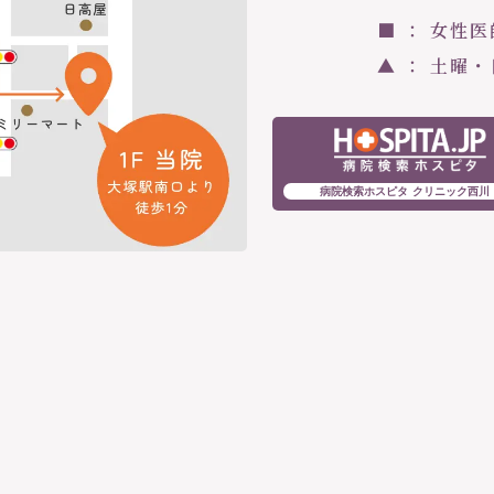
■ ： 女性
▲ ： 土曜
病院検索ホスピタ クリニック西川