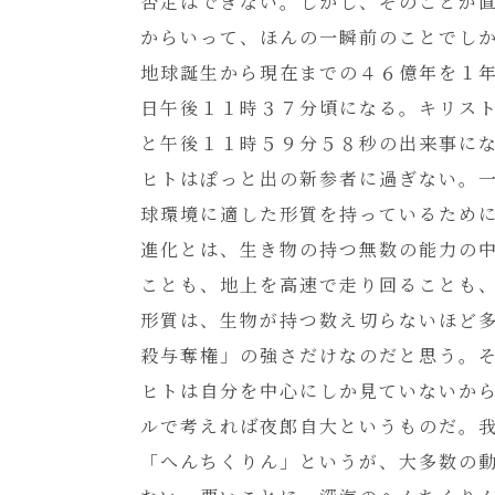
否定はできない。しかし、そのことが
からいって、ほんの一瞬前のことでし
地球誕生から現在までの４６億年を１
日午後１１時３７分頃になる。キリス
と午後１１時５９分５８秒の出来事に
ヒトはぽっと出の新参者に過ぎない。
球環境に適した形質を持っているため
進化とは、生き物の持つ無数の能力の
ことも、地上を高速で走り回ることも
形質は、生物が持つ数え切らないほど
殺与奪権」の強さだけなのだと思う。
ヒトは自分を中心にしか見ていないか
ルで考えれば夜郎自大というものだ。
「へんちくりん」というが、大多数の