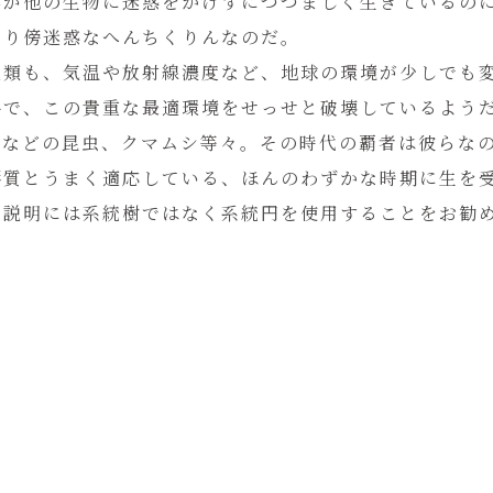
んが他の生物に迷惑をかけずにつつましく生きているの
なり傍迷惑なへんちくりんなのだ。
人類も、気温や放射線濃度など、地球の環境が少しでも
手で、この貴重な最適環境をせっせと破壊しているよう
リなどの昆虫、クマムシ等々。その時代の覇者は彼らな
形質とうまく適応している、ほんのわずかな時期に生を
説明には系統樹ではなく系統円を使用することをお勧め