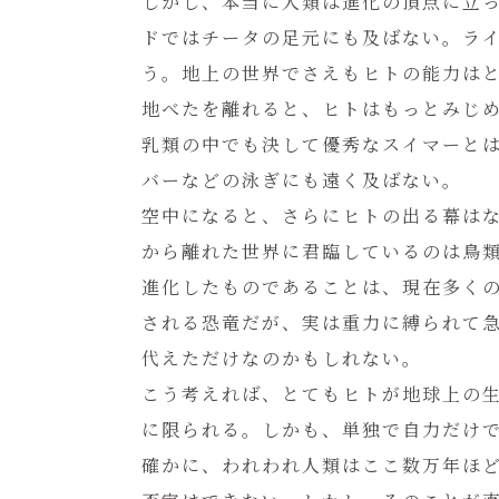
しかし、本当に人類は進化の頂点に立
ドではチータの足元にも及ばない。ラ
う。地上の世界でさえもヒトの能力は
地べたを離れると、ヒトはもっとみじ
乳類の中でも決して優秀なスイマーと
バーなどの泳ぎにも遠く及ばない。
空中になると、さらにヒトの出る幕は
から離れた世界に君臨しているのは鳥
進化したものであることは、現在多く
される恐竜だが、実は重力に縛られて
代えただけなのかもしれない。
こう考えれば、とてもヒトが地球上の
に限られる。しかも、単独で自力だけ
確かに、われわれ人類はここ数万年ほ