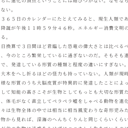
直ちに進化の頂点ということには結びつかない。なぜな
かない。
年３６５日のカレンダーにたとえてみると、現生人類で
ト降誕が午後１１時５９分４６秒。エネルギー消費文明
なる。
一日換算で３日間ほど君臨した恐竜の偉大さとは比べる
に、今のところ繁栄しているに過ぎないのだ。そもそも
中で、発達している形質の種類と程度の違いにすぎない
、大木をへし折るほどの怪力も持っていない。人類が現
多様な形質のうち大脳皮質が特異的に発達したことによ
そして知能の高さこそが生物としてもっとも大切な形質
ら、体毛がなく直立してペラペラ嘘をしゃべる動物を進
我々は生物全体の中では相当に相当風変わりな奇形児み
動物から見れば、深海のへんちくりんと同じくらいくら