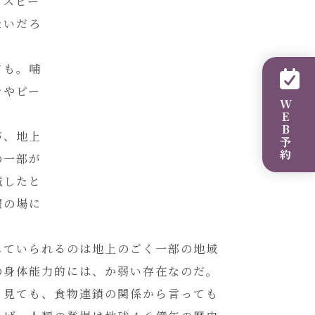
てスピー
ないだろ
ても。哺
シやビー
WEB予約
が、地上
の一部が
滅したと
躍の場に
していられるのは地上のごく一部の地域
の身体能力的には、か弱い存在なのだ。
ら見ても、食物連鎖の関係から言っても