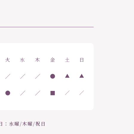
火
水
木
金
土
日
／
／
／
●
▲
▲
●
／
／
■
／
／
日：水曜/木曜/祝日