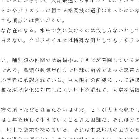
っているのだろうか。人類最速のウサイン・ボルトだっ
イオンやグリズリーに勝てる格闘技の選手はめったにい
とても頂点とは言いがたい。
めな存在になる。水中で魚に負けるのは致し方ないとし
は言えない。クジラやイルカは特殊な例としてもアザラ
ない。哺乳類の仲間では蝙蝠やムササビが健闘している
類である。鳥類が数億年前まで地球の覇者であった恐竜
の科学者に承認されている。巨大隕石の衝突によって絶
急激な環境変化に対応しにくい地上を離れて、大空を活
生物の頂上などとは言えないはずだ。ヒトが大きな顔を
では１年を通して生きていくことさえ困難だ。それほど
ど、地上で繁栄を極めている。それは生息地域の広さか