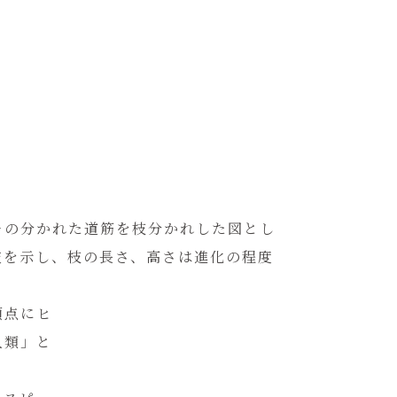
その分かれた道筋を枝分かれした図とし
岐を示し、枝の長さ、高さは進化の程度
頂点にヒ
人類」と