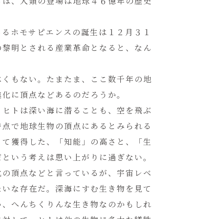
らば、人類の登場は地球４６億年の歴史
あるホモサピエンスの誕生は１２月３１
の黎明とされる産業革命となると、なん
べくもない。たまたま、ここ数千年の地
進化に頂点などあるのだろうか。
。ヒトは深い海に潜ることも、空を飛ぶ
時点で地球生物の頂点にあるとみられる
って獲得した、「知能」の高さと、「生
だという考えは思い上がりに過ぎない。
化の頂点などと言っているが、宇宙レベ
たいな存在だ。深海にすむ生き物を見て
い、へんちくりんな生き物なのかもしれ