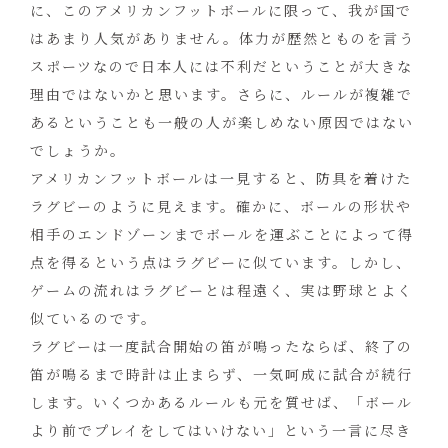
に、このアメリカンフットボールに限って、我が国で
はあまり人気がありません。体力が歴然とものを言う
スポーツなので日本人には不利だということが大きな
理由ではないかと思います。さらに、ルールが複雑で
あるということも一般の人が楽しめない原因ではない
でしょうか。
アメリカンフットボールは一見すると、防具を着けた
ラグビーのように見えます。確かに、ボールの形状や
相手のエンドゾーンまでボールを運ぶことによって得
点を得るという点はラグビーに似ています。しかし、
ゲームの流れはラグビーとは程遠く、実は野球とよく
似ているのです。
ラグビーは一度試合開始の笛が鳴ったならば、終了の
笛が鳴るまで時計は止まらず、一気呵成に試合が続行
します。いくつかあるルールも元を質せば、「ボール
より前でプレイをしてはいけない」という一言に尽き