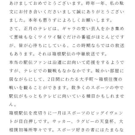
あけましておめでとうございます。昨年一年、私の駄
文にお付き合いくださいまして誠にありがとうござい
ました。本年も懲りずによろしくお願いします。
さて、正月のテレビは、ギャラの安い芸人をかき集め
て意味もなくワイワイ騒ぐだけの番組がほとんどです
が、皆が心待ちにしている、この時期ならではの放送
もあります。それは箱根駅伝の中継放送です。
本当の駅伝ファンは沿道に出向いて応援をするようで
すが、テレビでの観戦もなかなかです。暖かい部屋に
居ながらにして、2日間にわたる大手町～箱根往復の
戦いを観ることができます。数多くのスポーツの中で
駅伝がもっともテレビに向いている種目かもしれませ
ん。
箱根駅伝を皮切りに一月はスポーツのビッグイヴェン
トが目白押しです。サッカー、ラグビーの天皇杯、大
相撲初場所等々です。スポーツ好きの者にはたまらな