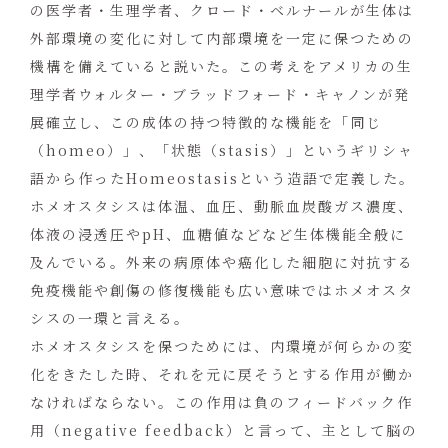
の医学者・生理学者、クロード・ベルナールが生体は
外部環境の変化に対して内部環境を一定に保つための
機構を備えていると説いた。この考えをアメリカの生
理学者ウォルター・ブラッドフォード・キャノンが発
展確立し、この成体の持つ特徴的な機能を「同じ
（homeo）」、「状態（stasis）」というギリシャ
語から作ったHomeostasisという造語で定義した。
ホメオスタシスは体温、血圧、動脈血炭酸ガス濃度、
体液の浸透圧やpH、血糖値などなど生体機能全般に
及んでいる。外来の病原体や癌化した細胞に対抗する
免疫機能や創傷の修復機能も広い意味ではホメオスタ
シスの一環と言える。
ホメオスタシスを保つためには、内環境が何らかの変
化をきたした時、それを元に戻そうとする作用が働か
なければならない。この作用は負のフィードバック作
用（negative feedback）と言って、主として脳の