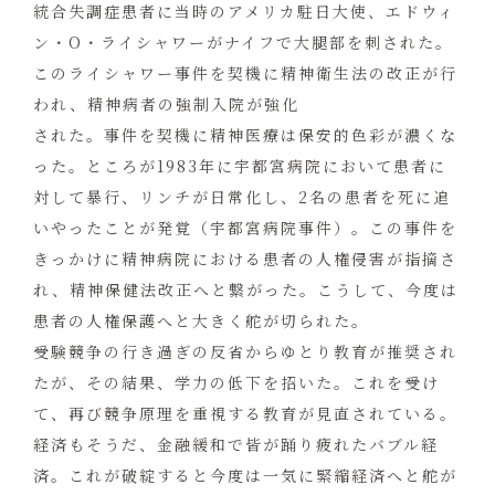
統合失調症患者に当時のアメリカ駐日大使、エドウィ
ン・O・ライシャワーがナイフで大腿部を刺された。
このライシャワー事件を契機に精神衛生法の改正が行
われ、精神病者の強制入院が強化
された。事件を契機に精神医療は保安的色彩が濃くな
った。ところが1983年に宇都宮病院において患者に
対して暴行、リンチが日常化し、2名の患者を死に追
いやったことが発覚（宇都宮病院事件）。この事件を
きっかけに精神病院における患者の人権侵害が指摘さ
れ、精神保健法改正へと繋がった。こうして、今度は
患者の人権保護へと大きく舵が切られた。
受験競争の行き過ぎの反省からゆとり教育が推奨され
たが、その結果、学力の低下を招いた。これを受け
て、再び競争原理を重視する教育が見直されている。
経済もそうだ、金融緩和で皆が踊り疲れたバブル経
済。これが破綻すると今度は一気に緊縮経済へと舵が