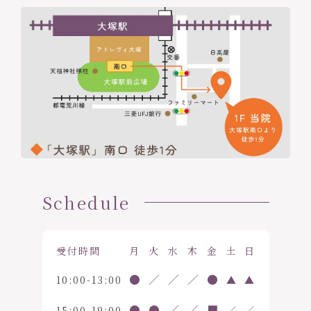
Schedule
受付時間
月
火
水
木
金
土
日
●
／
／
／
●
10:00-13:00
▲
▲
●
●
／
／
■
15:00-19:00
／
／