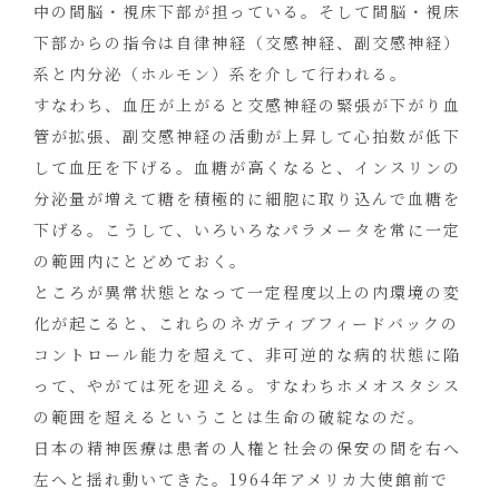
中の間脳・視床下部が担っている。そして間脳・視床
下部からの指令は自律神経（交感神経、副交感神経）
系と内分泌（ホルモン）系を介して行われる。
すなわち、血圧が上がると交感神経の緊張が下がり血
管が拡張、副交感神経の活動が上昇して心拍数が低下
して血圧を下げる。血糖が高くなると、インスリンの
分泌量が増えて糖を積極的に細胞に取り込んで血糖を
下げる。こうして、いろいろなパラメータを常に一定
の範囲内にとどめておく。
ところが異常状態となって一定程度以上の内環境の変
化が起こると、これらのネガティブフィードバックの
コントロール能力を超えて、非可逆的な病的状態に陥
って、やがては死を迎える。すなわちホメオスタシス
の範囲を超えるということは生命の破綻なのだ。
日本の精神医療は患者の人権と社会の保安の間を右へ
左へと揺れ動いてきた。1964年アメリカ大使館前で