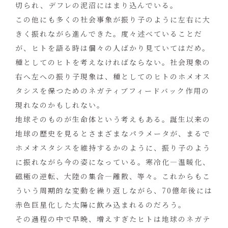
切られ、デフレの泥沼にはまり込んでいる。
この他にも多くの社会事象が振り子のように左右に大
きく振れながら進んできた。度々述べていることだ
が、ヒトを語る時は個々の人ばかり見ていてはだめ。
種としてのヒトを考えなければならない。社会現象の
右へ左への振り子現象は、種としてのヒトのホメオス
タシスを保つためのネガティブフィードバック作用の
現れなのかもしれない。
地球そのものが生命体という考えもある。誕生以来の
地球の歴史を見るとさまざまなパラメータが、まるで
ホメオスタシスを維持するかのように、振り子のよう
に振れながら今の姿になっている。寒冷化―温暖化、
磁極の逆転、大陸の集合―離散、等々。これからもこ
ういう周期的な変動を繰り返しながら、70億年後には
赤色巨星化した太陽に飲み込まれるのだろう。
その過程の中で早晩、増えすぎたヒトは地球のネガテ