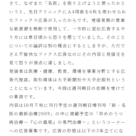
さて、なぜまた「名医」を取り上げようと思ったかと
いうと、先日クリニックにＡ4用紙を6枚も使わせられ
たファックス広告が入ったからです。受信者側の貴重
な紙資源を無断で使用して、一方的に宣伝広告するや
り方には常日頃から怒りを感じていました。そのこと
についての論評は別の機会にするとしますが、ただで
さえ不愉快なファクス広告なのにその内容と発信元を
見て怒りが頂点に達しました。
発信者は医療・健康、教育、環境を事業分野とする広
告代理店。取引媒体は大手新聞社や大手出版社という
ことになっています。今回は週刊朝日の依頼を受けて
の業務です。
内容は10月下旬に刊行予定の週刊朝日増刊号「新・名
医の最新治療2009」の中に掲載予定の「早めのうつ
病治療～『心の風邪』の専門治療～」というコーナー
への広告募集です。広告の形態は以下の3本立てにな