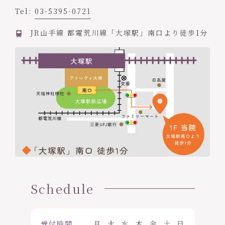
Tel:
03-5395-0721
JR山手線 都電荒川線「大塚駅」南口より徒歩1分
Schedule
受付時間
月
火
水
木
金
土
日