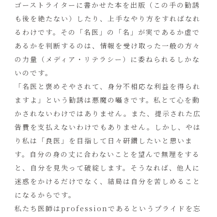
ゴーストライターに書かせた本を出版（この手の勧誘
も後を絶たない）したり、上手なやり方をすればなれ
るわけです。その「名医」の「名」が実であるか虚で
あるかを判断するのは、情報を受け取った一般の方々
の力量（メディア・リテラシー）に委ねられるしかな
いのです。
「名医と褒めそやされて、身分不相応な利益を得られ
ますよ」という勧誘は悪魔の囁きです。私とて心を動
かされないわけではありません。また、提示された広
告費を支払えないわけでもありません。しかし、やは
り私は「良医」を目指して日々研鑽したいと思いま
す。自分の身の丈に合わないことを望んで無理をする
と、自分を見失って破綻します。そうなれば、他人に
迷惑をかけるだけでなく、結局は自分を苦しめること
になるからです。
私たち医師はprofessionであるというプライドを忘