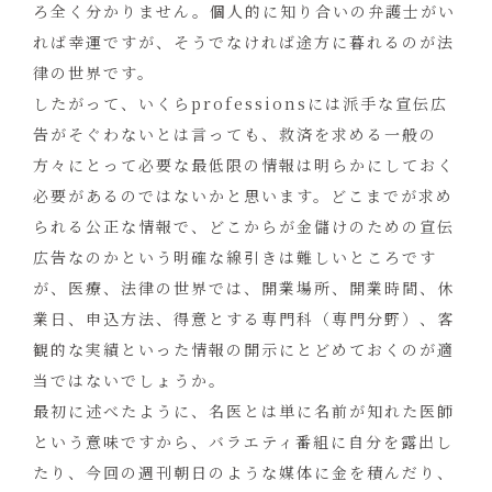
ろ全く分かりません。個人的に知り合いの弁護士がい
れば幸運ですが、そうでなければ途方に暮れるのが法
律の世界です。
したがって、いくらprofessionsには派手な宣伝広
告がそぐわないとは言っても、救済を求める一般の
方々にとって必要な最低限の情報は明らかにしておく
必要があるのではないかと思います。どこまでが求め
られる公正な情報で、どこからが金儲けのための宣伝
広告なのかという明確な線引きは難しいところです
が、医療、法律の世界では、開業場所、開業時間、休
業日、申込方法、得意とする専門科（専門分野）、客
観的な実績といった情報の開示にとどめておくのが適
当ではないでしょうか。
最初に述べたように、名医とは単に名前が知れた医師
という意味ですから、バラエティ番組に自分を露出し
たり、今回の週刊朝日のような媒体に金を積んだり、