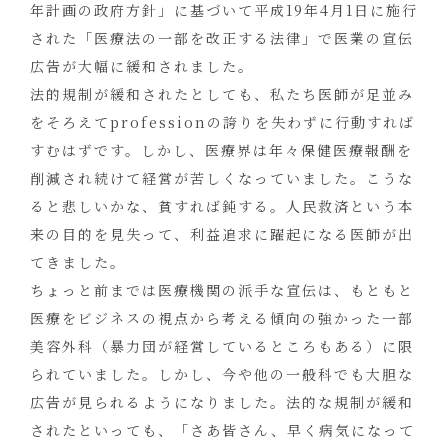
年計画の政府方針」に基づいて平成19年4月1日に施行
された「医療法の一部を改正する法律」で医業の宣伝
広告が大幅に緩和されました。
法的規制が緩和されたとしても、私たち医師が足並み
をそろえてprofessionの誇りを失わずに行動すれば
すむはずです。しかし、医療界は年々保健医療報酬を
削減され続けて経営が苦しくなっていました。こうな
ると悲しいかな、貧すれば鈍する。人民救済という本
来の目的を見失って、利益追求に躍起になる医師が出
てきました。
ちょっと前までは医療機関の派手な宣伝は、もともと
医療をビジネスの視点から考える傾向の強かった一部
美容外科（暴力団が経営しているところもある）に限
られていました。しかし、今や他の一般科でも大胆な
広告が見られるようになりました。法的な規制が緩和
されたといっても、「さあ皆さん、早く病気になって