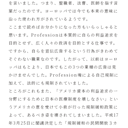
を言いました。つまり、聖職者、法曹、医師を指す言
葉だったのです。ヨーロッパでは今でも本来の意味に
沿った使われ方がされているようです。
ここまで読めばお分かりになった方もいらっしゃると
思います。Professionは本質的に自らの利益追求を
目的とせず、広く人々の救済を目的とする仕事です。
ですから、自らを宣伝広告するという行為がきわめて
そぐわない職業なのです。したがって、以前はヨーロ
ッパはもとより、日本でもこの3つの業種の広告は見
かけませんでした。Profession魂による自己規制に
加えて、法的にも規制されていました。
ところがこれもまた、「アメリカ資本の利益追求の一
分野にするために日本の医療制度を壊しなさい」とい
うアメリカの意を受けて小泉が行った規制緩和政策に
よって、あるべき姿を壊されてしまいました。平成17
年3月25日に閣議決定した「規制緩和の民間開放３カ