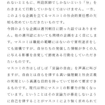
れないとともに、所詮医師でしかないという「分」を
わきまえて行動していかなくてはいけません。一方、
このような企画を立てるマスコミの社会的責任感の欠
如も改めていただきたいものです。
今回のような企画は週刊朝日に限った話ではありませ
ん。他の週刊誌においても同様の企画をよく目にしま
す。マスコミは職能の範疇にはないので営利追求をし
ても結構ですが、自分たちの発信した情報が多くの人
に与える影響を自覚して節度ある行動をしていただき
たいものです。
マスコミの方はしばしば「言論の自由」を声高に叫び
ますが、自由とは自らを律する高い倫理観と社会正義
の実現という高邁な目的を持っていて初めて要求でき
るものです。現代は特にマスコミの影響力が強くなっ
ています。ということはその言論力が暴走しないよう
に自己を律することがマスコミにより強く求められて