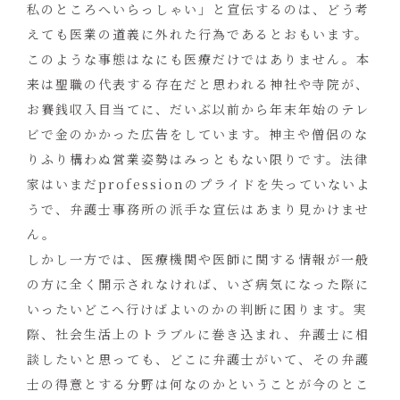
私のところへいらっしゃい」と宣伝するのは、どう考
えても医業の道義に外れた行為であるとおもいます。
このような事態はなにも医療だけではありません。本
来は聖職の代表する存在だと思われる神社や寺院が、
お賽銭収入目当てに、だいぶ以前から年末年始のテレ
ビで金のかかった広告をしています。神主や僧侶のな
りふり構わぬ営業姿勢はみっともない限りです。法律
家はいまだprofessionのプライドを失っていないよ
うで、弁護士事務所の派手な宣伝はあまり見かけませ
ん。
しかし一方では、医療機関や医師に関する情報が一般
の方に全く開示されなければ、いざ病気になった際に
いったいどこへ行けばよいのかの判断に困ります。実
際、社会生活上のトラブルに巻き込まれ、弁護士に相
談したいと思っても、どこに弁護士がいて、その弁護
士の得意とする分野は何なのかということが今のとこ