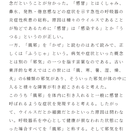
念だということが分かった。「感冒」とはくしゃみ、
鼻水、発熱・倦怠感などの症状を示す急性の呼吸器の
炎症性疾患の総称。原因は種々のウイルスであること
が殆どであるために「感冒」は「感染する」とか「う
つる」というのが正しい。
一方、「風邪」を「かぜ」と読むのはあて読みで、正
しくは「ふうじゃ」という。病気や症状といった概念
とは別の「邪気」の一つを指す言葉なのである。古い
東洋的な考えではこの世には「風、寒、暑、湿、燥、
火」の6種類の邪気があり、そういった邪気が体の中に
入ると様々な障害が引き起こされると考えた。
このうち「風邪」を体内に引き入れると一般に感冒と
呼ばれるような症状を発現すると考える。したがっ
て、ウイルスだとか細菌だとかといった原因は問わな
い。呼吸器系を中心として健康が損なわれた状態にな
った場合すべてを「風邪」と称する。そして邪気を引