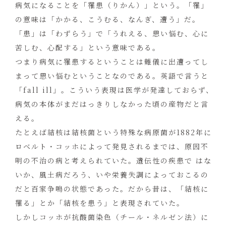
病気になることを「罹患（りかん）」という。「罹」
の意味は「かかる、こうむる、なんぎ、遭う」だ。
「患」は「わずらう」で「うれえる、思い悩む、心に
苦しむ、心配する」という意味である。
つまり病気に罹患するということは難儀に出遭ってし
まって思い悩むということなのである。英語で言うと
「fall ill」。こういう表現は医学が発達しておらず、
病気の本体がまだはっきりしなかった頃の産物だと言
える。
たとえば結核は結核菌という特殊な病原菌が1882年に
ロベルト・コッホによって発見されるまでは、原因不
明の不治の病と考えられていた。遺伝性の疾患で はな
いか、風土病だろう、いや栄養失調によっておこるの
だと百家争鳴の状態であった。だから昔は、「結核に
罹る」とか「結核を患う」と表現されていた。
しかしコッホが抗酸菌染色（チール・ネルゼン法）に