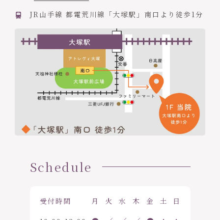
JR山手線 都電荒川線「大塚駅」南口より徒歩1分
Schedule
受付時間
月
火
水
木
金
土
日