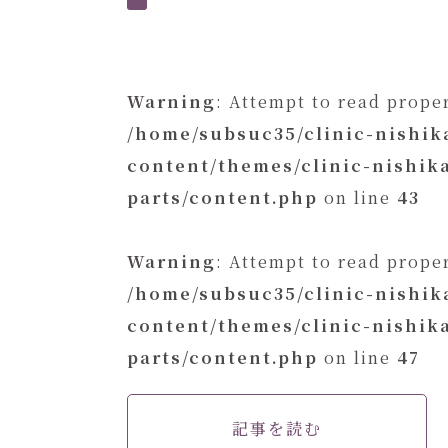
Warning
: Attempt to read proper
/home/subsuc35/clinic-nishi
content/themes/clinic-nishi
parts/content.php
on line
43
Warning
: Attempt to read proper
/home/subsuc35/clinic-nishi
content/themes/clinic-nishi
parts/content.php
on line
47
記事を読む