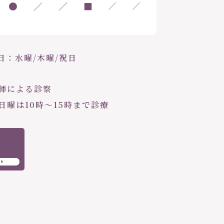
●
／
／
■
／
／
日：水曜/木曜/祝日
医師による診察
・日曜は10時〜15時まで診療