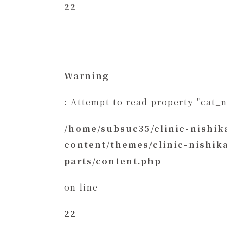
22
Warning
: Attempt to read property "cat_
/home/subsuc35/clinic-nishi
content/themes/clinic-nishi
parts/content.php
on line
22