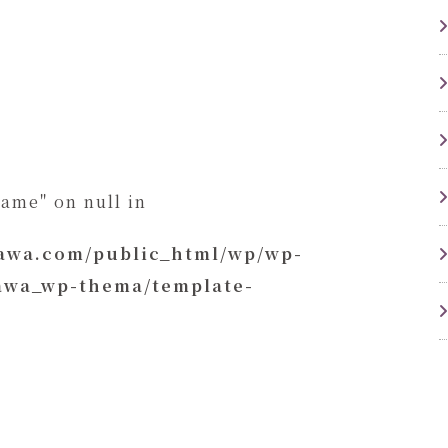
name" on null in
kawa.com/public_html/wp/wp-
kawa_wp-thema/template-