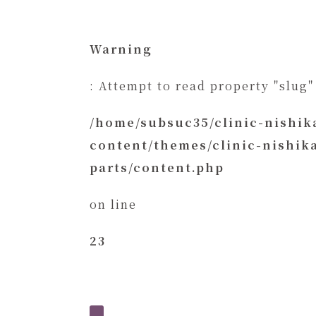
Warning
: Attempt to read property "slug"
/home/subsuc35/clinic-nishi
content/themes/clinic-nishi
parts/content.php
on line
23