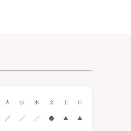
火
水
木
金
土
日
／
／
／
●
▲
▲