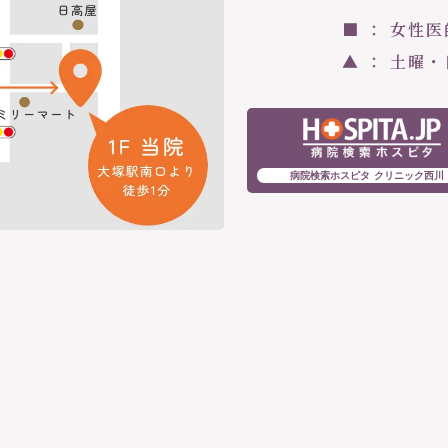
■ ： 女性
▲ ： 土曜
病院検索ホスピタ クリニック西川