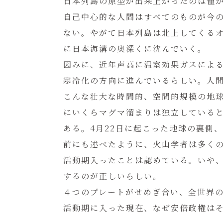
日本列島の原型が出来上がったのは僅か
自己中心的な人間はすべてのものが今
ない。やがて日本列島は北上してくる
に日本海溝の奥深くに沈んでいく。
因みに、近年声高に温室効果ガスによ
寒冷化の方向に進んでいるらしい。人
こんな壮大な時間的、空間的規模の地
にいくらマグマ溜まりは独立している
ある。4月22日に起こった地球の裏側
前にも述べたように、火山学者は多く
活動期入ったことは認めている。いや
するのが正しいらしい。
４つのプレートがせめぎ合い、全世界の
活動期に入った現在、なぜ安倍政権は