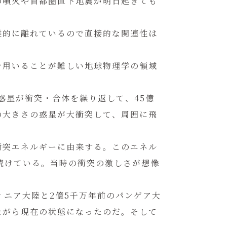
の噴火や首都圏直下地震が明日起きても
離的に離れているので直接的な関連性は
を用いることが難しい地球物理学の領域
微惑星が衝突・合体を繰り返して、45億
度の大きさの惑星が大衝突して、周囲に飛
衝突エネルギーに由来する。このエネル
続けている。当時の衝突の激しさが想像
ィニア大陸と2億5千万年前のパンゲア大
ながら現在の状態になったのだ。そして