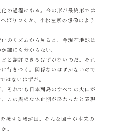
変化の過程にある。今の形が最終形では
にへばりつくか、小松左京の想像のよう
変化のリズムから見ると、今現在地球は
のか誰にも分からない。
などと論評できるはずがないのだ。それ
ルに行きつく。関係ないはずがないので
議ではないはずだ。
が、それでも日本列島のすべての火山が
で、この異様な休止期が終わったと表現
山を擁する我が国。そんな国土が本来の
うか。