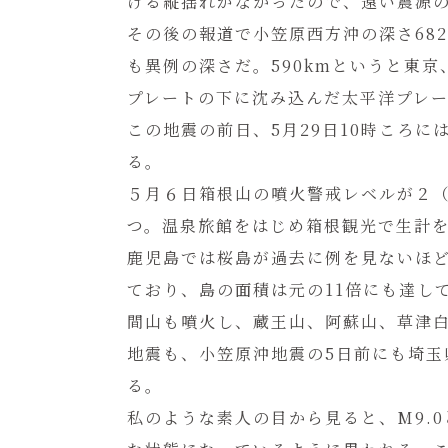
げる縦揺れがなかったので、遠い震源
その後の報道で小笠原西方沖の深さ68
も異例の深さだ。590kmというと東
プレートの下に沈み込んだ太平洋プレ
この地震の前日、5月29日10時ころ
る。
５月６日箱根山の噴火警戒レベルが２
つ。温泉旅館をはじめ箱根観光で生計
鹿児島では桜島が過去に例を見ないほど
ており、島の面積は元の11倍にも達し
間山も噴火し、蔵王山、阿蘇山、草津
地震も、小笠原沖地震の5日前にも埼玉
る。
私のような素人の目から見ると、M9.