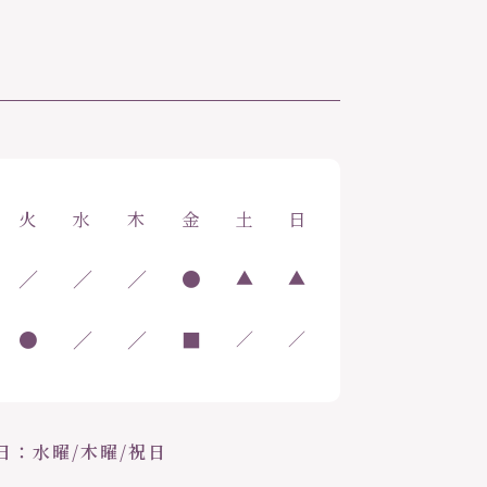
火
水
木
金
土
日
／
／
／
●
▲
▲
●
／
／
■
／
／
日：水曜/木曜/祝日