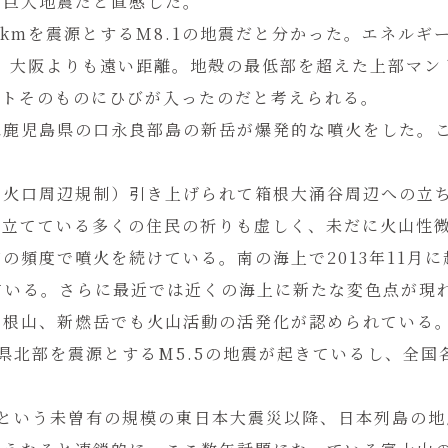
の巨大地震だと直感した。
2kmを震源とするＭ8.1の地震だと分かった。エネル
京、大阪よりも遠い距離。地殻の最低部を超えた上部マ
ートそのものにひびが入ったのだと考えられる。
には鹿児島県の口永良部島の新岳が爆発的な噴火をした。
（火口周辺規制）引き上げられて箱根大涌谷周辺への立
を立てている多くの住民の祈りも虚しく、未だに火山性
の頻度で噴火を続けている。南の海上で2013年11月
ている。さらに最近では近くの海上に新たな変色点が現
白根山、新燃岳でも火山活動の活発化が認められている
県北部を震源とするM5.5の地震が起きているし、全国
0という未曽有の規模の東日本大震災以降、日本列島の