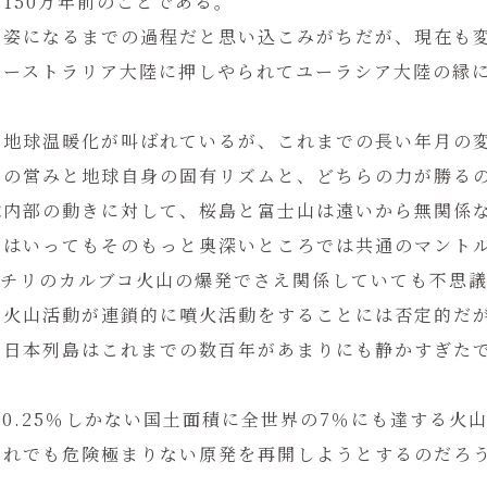
150万年前のことである。
の姿になるまでの過程だと思い込こみがちだが、現在も
オーストラリア大陸に押しやられてユーラシア大陸の縁
る地球温暖化が叫ばれているが、これまでの長い年月の
間の営みと地球自身の固有リズムと、どちらの力が勝る
球内部の動きに対して、桜島と富士山は遠いから無関係
とはいってもそのもっと奥深いところでは共通のマント
、チリのカルブコ火山の爆発でさえ関係していても不思
の火山活動が連鎖的に噴火活動をすることには否定的だ
、日本列島はこれまでの数百年があまりにも静かすぎた
0.25％しかない国土面積に全世界の7％にも達する火
それでも危険極まりない原発を再開しようとするのだろ