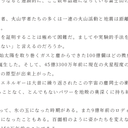
こうなると連鎖的に、ここ数年話題になっている富士山
学者、火山学者たちの多くは一連の火山活動と地震は距
う。
とを証明することは極めて困難だ。ましてや実験的手法
はない」と言えるのだろうか。
原始太陽を取り巻くガスと塵からできた100億個ほどの
誕生した。そして、45億3300万年前に現在の火星程
球の原型が出来上がった。
つエネルギーは大昔に繰り返されたこの宇宙の塵同士の
ることなく、とんでもないパワーを地殻の奥深くに持ち
って、氷の玉になった時期がある。また9億年前のロデ
態になったこともある。百面相のように姿かたちを変え