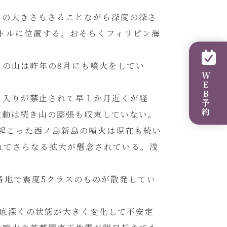
ギーの大きさもさることながら深度の深さ
ントルに位置する。おそらくフィリピン海
この山は昨年の8月にも噴火をしてい
WEB予約
ち入りが禁止されて早１か月近くが経
微動は続き山の膨張も収束していない。
に起こった西ノ島新島の噴火は現在も続い
れてさらなる拡大が懸念されている。浅
。
各地で震度5クラスのものが散発してい
地底深くの状態が大きく変化して不安定