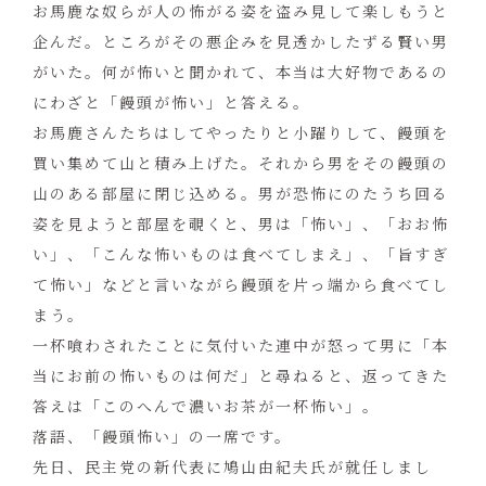
お馬鹿な奴らが人の怖がる姿を盗み見して楽しもうと
企んだ。ところがその悪企みを見透かしたずる賢い男
がいた。何が怖いと聞かれて、本当は大好物であるの
にわざと「饅頭が怖い」と答える。
お馬鹿さんたちはしてやったりと小躍りして、饅頭を
買い集めて山と積み上げた。それから男をその饅頭の
山のある部屋に閉じ込める。男が恐怖にのたうち回る
姿を見ようと部屋を覗くと、男は「怖い」、「おお怖
い」、「こんな怖いものは食べてしまえ」、「旨すぎ
て怖い」などと言いながら饅頭を片っ端から食べてし
まう。
一杯喰わされたことに気付いた連中が怒って男に「本
当にお前の怖いものは何だ」と尋ねると、返ってきた
答えは「このへんで濃いお茶が一杯怖い」。
落語、「饅頭怖い」の一席です。
先日、民主党の新代表に鳩山由紀夫氏が就任しまし