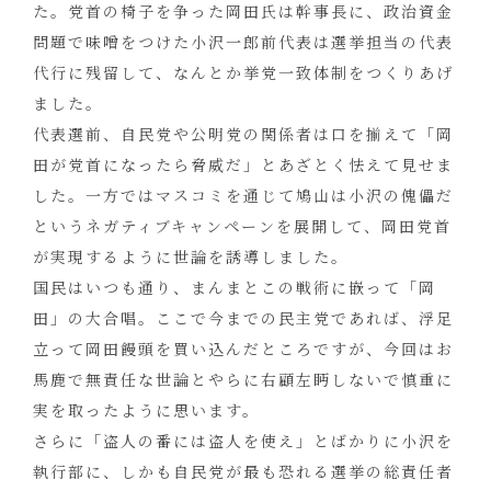
た。党首の椅子を争った岡田氏は幹事長に、政治資金
問題で味噌をつけた小沢一郎前代表は選挙担当の代表
代行に残留して、なんとか挙党一致体制をつくりあげ
ました。
代表選前、自民党や公明党の関係者は口を揃えて「岡
田が党首になったら脅威だ」とあざとく怯えて見せま
した。一方ではマスコミを通じて鳩山は小沢の傀儡だ
というネガティブキャンペーンを展開して、岡田党首
が実現するように世論を誘導しました。
国民はいつも通り、まんまとこの戦術に嵌って「岡
田」の大合唱。ここで今までの民主党であれば、浮足
立って岡田饅頭を買い込んだところですが、今回はお
馬鹿で無責任な世論とやらに右顧左眄しないで慎重に
実を取ったように思います。
さらに「盗人の番には盗人を使え」とばかりに小沢を
執行部に、しかも自民党が最も恐れる選挙の総責任者