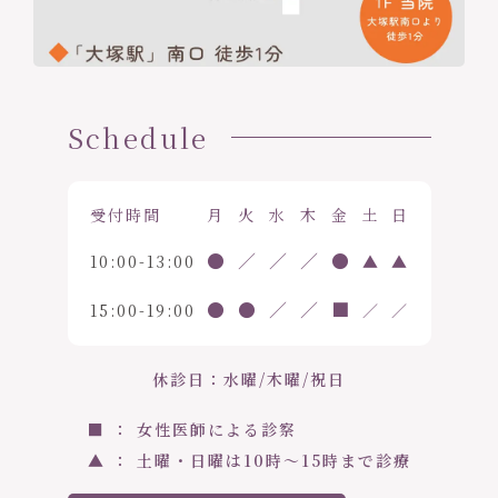
Schedule
受付時間
月
火
水
木
金
土
日
●
／
／
／
●
10:00-13:00
▲
▲
●
●
／
／
■
15:00-19:00
／
／
休診日：水曜/木曜/祝日
■ ： 女性医師による診察
▲ ： 土曜・日曜は10時〜15時まで診療