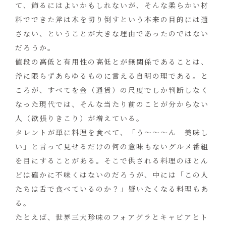
て、飾るにはよいかもしれないが、そんな柔らかい材
料でできた斧は木を切り倒すという本来の目的には適
さない、ということが大きな理由であったのではない
だろうか。
値段の高低と有用性の高低とが無関係であることは、
斧に限らずあらゆるものに言える自明の理である。と
ころが、すべてを金（通貨）の尺度でしか判断しなく
なった現代では、そんな当たり前のことが分からない
人（欲張りきこり）が増えている。
タレントが単に料理を食べて、「う～～～ん 美味し
い」と言って見せるだけの何の意味もないグルメ番組
を目にすることがある。そこで供される料理のほとん
どは確かに不味くはないのだろうが、中には「この人
たちは舌で食べているのか？」疑いたくなる料理もあ
る。
たとえば、世界三大珍味のフォアグラとキャビアとト