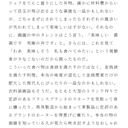
リュフをてんこ盛りにした丼物。確かに材料費からい
って目玉が飛び出るような高価な一品かもしれない
が、ごちゃまぜにされてしまったらそれぞれの風合い
が失われてしまって美味しいはずがない。それなの
に、画面の中のタレントはこう言う。「美味しい 最
高です 究極の丼です」と。さらには、これを見て
「わあ 美味しそう 私も食べてみたい」という視聴
者が少なくないのだから困ったものだ。
こういった食べ物は食欲を満たすのではなく、金銭欲
を満たす料理。本当の味覚が退化して金銭感覚だけが
肥大した現代人にぴったりの一品なのかもしれない。
衣料装飾品もそうだ。もともと大型のトランク作りで
定評のあるフランスブランドのスカーフを気取って身
に纏ったり、馬具製造から始まって革製品に定評のあ
るブランドのセーターを得意げに着たり。本当の物の
価値を知っている人が見たら吹き出すようなおしゃれ