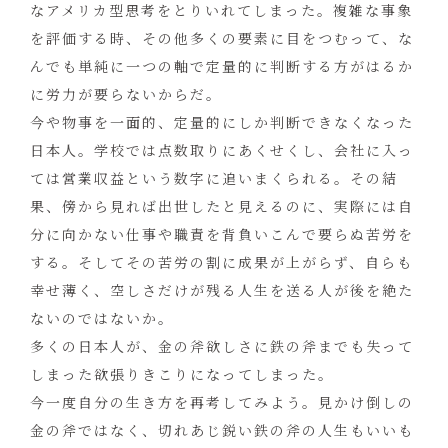
なアメリカ型思考をとりいれてしまった。複雑な事象
を評価する時、その他多くの要素に目をつむって、な
んでも単純に一つの軸で定量的に判断する方がはるか
に労力が要らないからだ。
今や物事を一面的、定量的にしか判断できなくなった
日本人。学校では点数取りにあくせくし、会社に入っ
ては営業収益という数字に追いまくられる。その結
果、傍から見れば出世したと見えるのに、実際には自
分に向かない仕事や職責を背負いこんで要らぬ苦労を
する。そしてその苦労の割に成果が上がらず、自らも
幸せ薄く、空しさだけが残る人生を送る人が後を絶た
ないのではないか。
多くの日本人が、金の斧欲しさに鉄の斧までも失って
しまった欲張りきこりになってしまった。
今一度自分の生き方を再考してみよう。見かけ倒しの
金の斧ではなく、切れあじ鋭い鉄の斧の人生もいいも