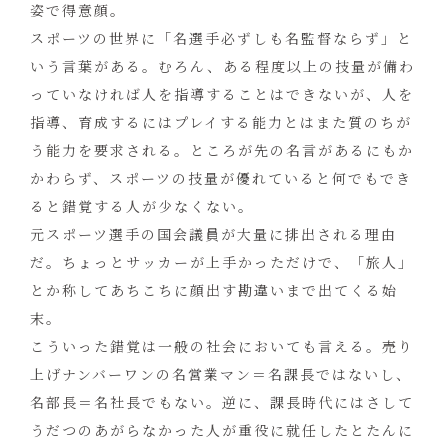
姿で得意顔。
スポーツの世界に「名選手必ずしも名監督ならず」と
いう言葉がある。むろん、ある程度以上の技量が備わ
っていなければ人を指導することはできないが、人を
指導、育成するにはプレイする能力とはまた質のちが
う能力を要求される。ところが先の名言があるにもか
かわらず、スポーツの技量が優れていると何でもでき
ると錯覚する人が少なくない。
元スポーツ選手の国会議員が大量に排出される理由
だ。ちょっとサッカーが上手かっただけで、「旅人」
とか称してあちこちに顔出す勘違いまで出てくる始
末。
こういった錯覚は一般の社会においても言える。売り
上げナンバーワンの名営業マン＝名課長ではないし、
名部長＝名社長でもない。逆に、課長時代にはさして
うだつのあがらなかった人が重役に就任したとたんに