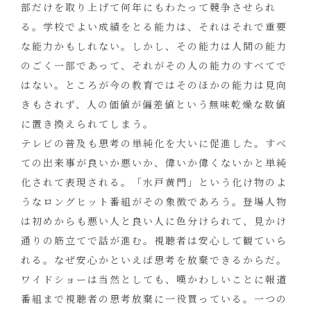
部だけを取り上げて何年にもわたって競争させられ
る。学校でよい成績をとる能力は、それはそれで重要
な能力かもしれない。しかし、その能力は人間の能力
のごく一部であって、それがその人の能力のすべてで
はない。ところが今の教育ではそのほかの能力は見向
きもされず、人の価値が偏差値という無味乾燥な数値
に置き換えられてしまう。
テレビの普及も思考の単純化を大いに促進した。すべ
ての出来事が良いか悪いか、偉いか偉くないかと単純
化されて表現される。「水戸黄門」という化け物のよ
うなロングヒット番組がその象徴であろう。登場人物
は初めからも悪い人と良い人に色分けられて、見かけ
通りの筋立てで話が進む。視聴者は安心して観ていら
れる。なぜ安心かといえば思考を放棄できるからだ。
ワイドショーは当然としても、嘆かわしいことに報道
番組まで視聴者の思考放棄に一役買っている。一つの