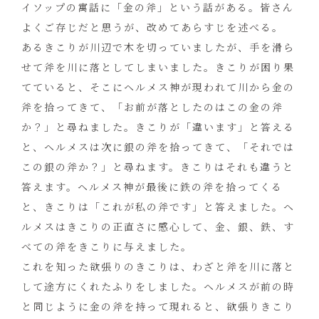
イソップの寓話に「金の斧」という話がある。皆さん
よくご存じだと思うが、改めてあらすじを述べる。
あるきこりが川辺で木を切っていましたが、手を滑ら
せて斧を川に落としてしまいました。きこりが困り果
てていると、そこにヘルメス神が現われて川から金の
斧を拾ってきて、「お前が落としたのはこの金の斧
か？」と尋ねました。きこりが「違います」と答える
と、ヘルメスは次に銀の斧を拾ってきて、「それでは
この銀の斧か？」と尋ねます。きこりはそれも違うと
答えます。ヘルメス神が最後に鉄の斧を拾ってくる
と、きこりは「これが私の斧です」と答えました。ヘ
ルメスはきこりの正直さに感心して、金、銀、鉄、す
べての斧をきこりに与えました。
これを知った欲張りのきこりは、わざと斧を川に落と
して途方にくれたふりをしました。ヘルメスが前の時
と同じように金の斧を持って現れると、欲張りきこり