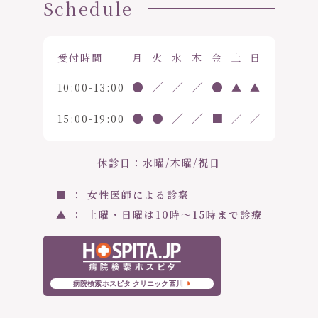
Schedule
受付時間
月
火
水
木
金
土
日
●
／
／
／
●
10:00-13:00
▲
▲
●
●
／
／
■
15:00-19:00
／
／
休診日：水曜/木曜/祝日
■ ： 女性医師による診察
▲ ： 土曜・日曜は10時〜15時まで診療
病院検索ホスピタ クリニック西川