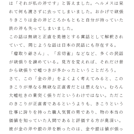
は「それが私の斧です」と答えました。ヘルメスは呆
れて何も渡さずに去ってしまいました。おかげで欲張
りきこりは金の斧どころかもともと自分が持っていた
鉄の斧も失ってしまいました。
この話は無欲と正直を美徳とする寓話として解釈され
ていて、同じような話は日本の民話にも存在する。
「瘤取り爺さん」、「舌切雀」などなど、多くの民話
が欲張りを諫めている。見方を変えれば、それだけ昔
から欲張りで嘘つきが多かったということだろう。
さて、この「金の斧」をよくよく考えてみると、この
きこりが単なる無欲な正直者だとは思えない。むろん
大嘘吐きの業突く張りだというわけではない。ただこ
のきこりが正直者であるというよりも、きこりという
仕事に誇りを持った職人気質の男であり、物の本当の
価値を知っていた人間であると評価する方が奥深い。
彼が金の斧や銀の斧を断ったのは、金や銀は値が張っ