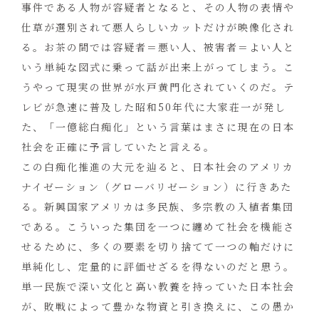
事件である人物が容疑者となると、その人物の表情や
仕草が選別されて悪人らしいカットだけが映像化され
る。お茶の間では容疑者＝悪い人、被害者＝よい人と
いう単純な図式に乗って話が出来上がってしまう。こ
うやって現実の世界が水戸黄門化されていくのだ。テ
レビが急速に普及した昭和50年代に大家荘一が発し
た、「一億総白痴化」という言葉はまさに現在の日本
社会を正確に予言していたと言える。
この白痴化推進の大元を辿ると、日本社会のアメリカ
ナイゼーション（グローバリゼーション）に行きあた
る。新興国家アメリカは多民族、多宗教の入植者集団
である。こういった集団を一つに纏めて社会を機能さ
せるために、多くの要素を切り捨てて一つの軸だけに
単純化し、定量的に評価せざるを得ないのだと思う。
単一民族で深い文化と高い教養を持っていた日本社会
が、敗戦によって豊かな物資と引き換えに、この愚か