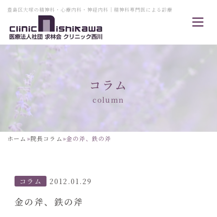
豊島区大塚の精神科・心療内科・神経内科｜精神科専門医による診療
コラム
column
ホーム
»
院長コラム
»
金の斧、鉄の斧
コラム
2012.01.29
金の斧、鉄の斧