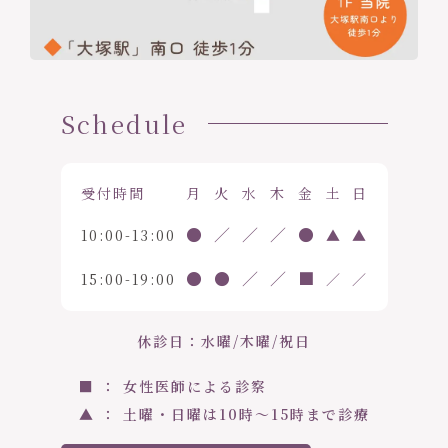
Schedule
受付時間
月
火
水
木
金
土
日
●
／
／
／
●
10:00-13:00
▲
▲
●
●
／
／
■
15:00-19:00
／
／
休診日：水曜/木曜/祝日
■ ： 女性医師による診察
▲ ： 土曜・日曜は10時〜15時まで診療