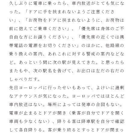
久しぶりに電車に乗ったら、車内放送がとても気にな
った。「ドアに手を挟まれないようご注意くださ
い」、「お荷物をドアに挟まれないように、お荷物は
前に抱えてご乗車ください」、「優先席は身体のご不
自由な方にお譲りください」、「優先席の近くでは携
帯電話の電源をお切りください」のほかに、他路線の
乗り換えの案内、あれこれに対する警戒の案内などな
ど。あっという間に次の駅が見えてきた。と思ったら
またもや、次の駅名を告げて、お出口は左だの右だの
しゃべりだす。
先日ヨーロッパに行ったせいもあって、よけいに過剰
なアナウンスが気になった。ヨーロッパではほとんど
車内放送はない。場所によっては発車の合図もない。
電車が止まるとドアが開き（乗客が自分でドアを開く
車両も少なくない）、降りる客は降車駅を自分で確認
して各自降りる。客が乗り終るとすっとドアが閉まっ