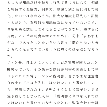
ところが知識だけを頼りに行動するようになり、知識
を駆使する理解力、判断力、思慮分別が反比例して劣
化したのではなかろうか。膨大な知識を羅列して記憶
するだけで、系統的な知識体系になっていないので、
事柄を基に敷衍して考えることができない。要するに
馬鹿。この手の馬鹿が増えたために、従来「言わずも
がな」であったことをいちいち言って聞かせないと分
からなくなってきているように思うのは私だけだろう
か。
ずっと昔、日本人はアメリカの商品説明が膨大なこと
嘲笑っていた。その愚かな商品説明書の象徴として挙
げられたのが電子レンジの説明書。さまざまな注意書
きの中に「ネコを入れてはいけない」と書かれてい
た。実際に濡れたネコを乾かそうとして電子レンジで
焼き殺してしまった人が、「説明書にネコを入れては
いけない」と書いていなかったとして製造会社を告訴