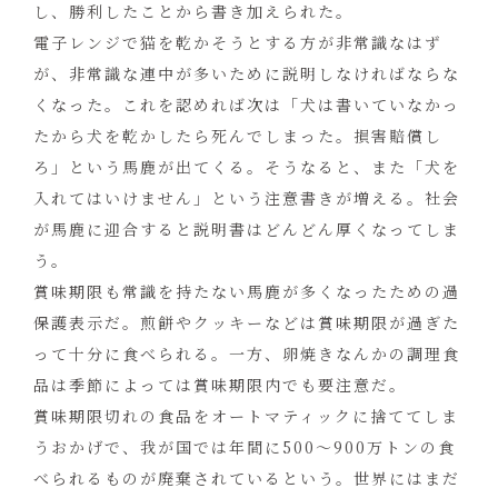
し、勝利したことから書き加えられた。
電子レンジで猫を乾かそうとする方が非常識なはず
が、非常識な連中が多いために説明しなければならな
くなった。これを認めれば次は「犬は書いていなかっ
たから犬を乾かしたら死んでしまった。損害賠償し
ろ」という馬鹿が出てくる。そうなると、また「犬を
入れてはいけません」という注意書きが増える。社会
が馬鹿に迎合すると説明書はどんどん厚くなってしま
う。
賞味期限も常識を持たない馬鹿が多くなったための過
保護表示だ。煎餅やクッキーなどは賞味期限が過ぎた
って十分に食べられる。一方、卵焼きなんかの調理食
品は季節によっては賞味期限内でも要注意だ。
賞味期限切れの食品をオートマティックに捨ててしま
うおかげで、我が国では年間に500～900万トンの食
べられるものが廃棄されているという。世界にはまだ