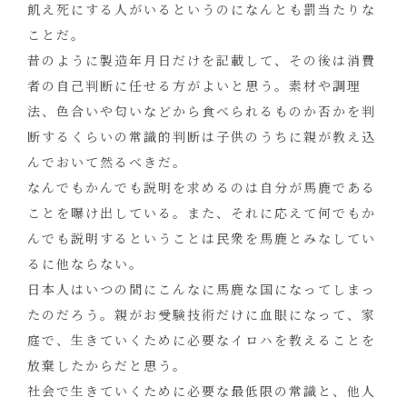
飢え死にする人がいるというのになんとも罰当たりな
ことだ。
昔のように製造年月日だけを記載して、その後は消費
者の自己判断に任せる方がよいと思う。素材や調理
法、色合いや匂いなどから食べられるものか否かを判
断するくらいの常識的判断は子供のうちに親が教え込
んでおいて然るべきだ。
なんでもかんでも説明を求めるのは自分が馬鹿である
ことを曝け出している。また、それに応えて何でもか
んでも説明するということは民衆を馬鹿とみなしてい
るに他ならない。
日本人はいつの間にこんなに馬鹿な国になってしまっ
たのだろう。親がお受験技術だけに血眼になって、家
庭で、生きていくために必要なイロハを教えることを
放棄したからだと思う。
社会で生きていくために必要な最低限の常識と、他人