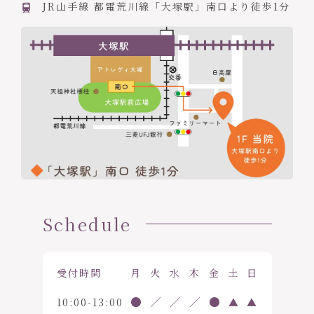
JR山手線 都電荒川線「大塚駅」南口より徒歩1分
Schedule
受付時間
月
火
水
木
金
土
日
●
／
／
／
●
10:00-13:00
▲
▲