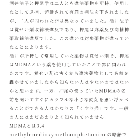
酒井法子と押尾学は二人とも違法薬物を所持、使用し
たとして逮捕、起訴されて有罪の判決を下されました
が、二人が問われた罪は異なっていました。酒井法子
は覚せい剤取締法違反であり、押尾は麻薬及び向精神
薬取締法違反でした。この違いは対象薬物が違ってい
たことによります。
酒井が所持して常用していた薬物は覚せい剤で、押尾
はMDMAという薬を使用していたことで罪に問われ
たのです。覚せい剤は古くから違法薬物として名前を
轟かせていましたから知らない人は少ないのではない
かと思います。一方、押尾の使っていたMDMAの名
前を聞いてすぐにカラフルな小さな錠剤を思い浮かべ
ることができる人はかなりの「くすり通」です。一般
の人にはまだあまりよく知られていません。
MDMAとは3,4-
methylenedioxymethamphetamineの略語で