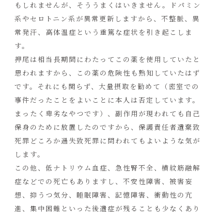
もしれませんが、そううまくはいきません。ドパミン
系やセロトニン系が異常更新しますから、不整脈、異
常発汗、高体温症という重篤な症状を引き起こしま
す。
押尾は相当長期間にわたってこの薬を使用していたと
思われますから、この薬の危険性も熟知していたはず
です。それにも関らず、大量摂取を勧めて（密室での
事件だったことをよいことに本人は否定しています。
まったく卑劣なやつです）、副作用が現われても自己
保身のために放置したのですから、保護責任者遺棄致
死罪どころか過失致死罪に問われてもよいような気が
します。
この他、低ナトリウム血症、急性腎不全、横紋筋融解
症などでの死亡もありますし、不安性障害、被害妄
想、抑うつ気分、睡眠障害、記憶障害、衝動性の亢
進、集中困難といった後遺症が残ることも少なくあり