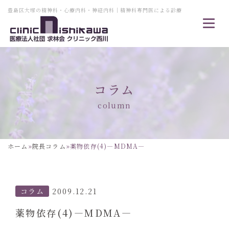
豊島区大塚の精神科・心療内科・神経内科｜精神科専門医による診療
コラム
column
ホーム
»
院長コラム
»
薬物依存(4)―MDMA―
コラム
2009.12.21
薬物依存(4)―MDMA―