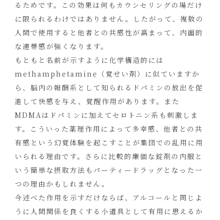
るためです。この効果は何もカウンセリングの場だけ
に限られるわけではありません。したがって、複数の
人間で使用すると他者との共感性が高まって、内面的
な連帯感が強くなります。
もともと名前が示すように化学構造的には
methamphetamine（覚せい剤）に似ていますか
ら、脳内の報酬系として知られるドパミンの放出を促
進して快感を与え、覚醒作用があります。また
MDMAはドパミンに加えてセロトニン系も刺激しま
す。こういった薬理作用によって多幸感、他者との共
有感という幻覚体験を起こすことが集団での乱用に用
いられる理由です。さらに比較的廉価な錠剤の内服と
いう簡単な摂取方法もパーティードラッグとなった一
つの理由かもしれません。
今述べた作用を示すだけならば、アルコールと同じよ
うに人間関係を良くする小道具として有用に思えるか