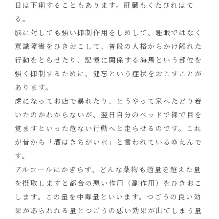
日は下痢することもあります。肝臓もくたびれはて
る。
脳に対しても強い抑制作用をしめして、睡眠ではなく
意識障害をひきおこして、普段の人格からかけ離れた
行動をとらせたり、記憶に関係する海馬という部位を
強く抑制するために、健忘という症状をおこすことが
あります。
虎になってお店で暴れたり、どうやって家へたどり着
いたのかわからないが、翌日自分のベッドで裸で目を
覚ますといった危ない行動へと走らせるのです。これ
が昔から「酒はきちがい水」と言われているゆえんで
す。
アルコールにかぎらず、どんな薬物も適量を超えた量
を摂取しますと都合の悪い作用（副作用）をひきおこ
します。この量を中毒量といいます。つごうの良い効
果があらわれる量とつごうの悪い効果が出てしまう量