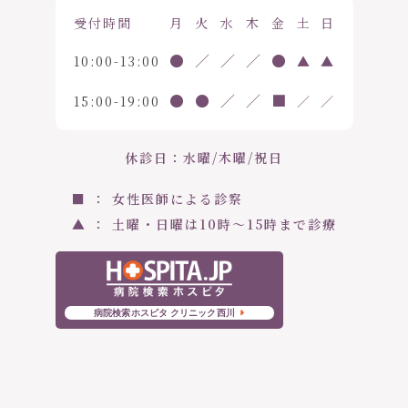
受付時間
月
火
水
木
金
土
日
●
／
／
／
●
10:00-13:00
▲
▲
●
●
／
／
■
15:00-19:00
／
／
休診日：水曜/木曜/祝日
■ ： 女性医師による診察
▲ ： 土曜・日曜は10時〜15時まで診療
病院検索ホスピタ クリニック西川