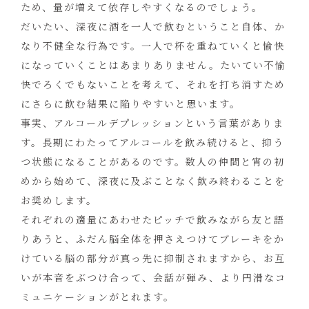
ため、量が増えて依存しやすくなるのでしょう。
だいたい、深夜に酒を一人で飲むということ自体、か
なり不健全な行為です。一人で杯を重ねていくと愉快
になっていくことはあまりありません。たいてい不愉
快でろくでもないことを考えて、それを打ち消すため
にさらに飲む結果に陥りやすいと思います。
事実、アルコールデプレッションという言葉がありま
す。長期にわたってアルコールを飲み続けると、抑う
つ状態になることがあるのです。数人の仲間と宵の初
めから始めて、深夜に及ぶことなく飲み終わることを
お奨めします。
それぞれの適量にあわせたピッチで飲みながら友と語
りあうと、ふだん脳全体を押さえつけてブレーキをか
けている脳の部分が真っ先に抑制されますから、お互
いが本音をぶつけ合って、会話が弾み、より円滑なコ
ミュニケーションがとれます。