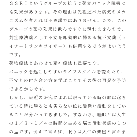
ＳＳＲＩというグループの抗うつ薬がパニック障害に
も効果があります。その理由は先程述べた病気のメカ
ニズムを考えれば不思議ではありません。ただ、この
グループの薬の効果は飲んですぐに現れませんので、
対症療法薬として不安を即効的に弱める抗不安薬（マ
イナートランキライザー）も併用するほうがよいよう
です。
薬物療法とあわせて精神療法も重要です。
パニックを起こしやすいライフスタイルを変えたり、
不安との付き合い方を学ぶことでその後の再発を予防
できるからです。
しかし、最近の研究によれば眠っている時の脳は起き
ている時に勝るとも劣らない位に活発な活動をしてい
ることが分かってきました。すなわち、睡眠とは人生
の１／３～１／４の時間を占める脳の活動状態の１つ
の型です。例えて言えば、眠りは人生の楽屋と言えま