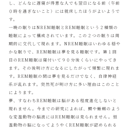
し、どんなに遅寝が得意な人でも翌日になる前（午前
０時を過ぎないこと）には就床したほうがよいようで
す。
一晩の眠りはNREM睡眠とREM睡眠という２種類の
睡眠によって構成されています。この２つの眠りは周
期的に交代して現れます。NREM睡眠はいわゆる穏や
かな眠りで、REM睡眠は夢を見る睡眠です。第１回
目のREM睡眠は寝付いて９０分後くらいにやってき
ます。その後明け方になるにしたがって頻繁に現れま
す。REM睡眠の間は夢を見るだけでなく、自律神経
系が乱れます。突然死が明け方に多い理由はこのこと
によります。
夢、すなわちREM睡眠は脳がある程度進化しないと
現れません。今までの研究によれば、鰐や蜥蜴のよう
な変温動物の脳波にはREM睡眠は見られません。恒
温動物の脳になってようやくREM睡眠が認められる