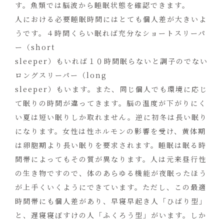
す。魚類では脳波から睡眠状態を確認できます。
人における必要睡眠時間にはとても個人差が大きいよ
うです。４時間くらい眠れば充分なショートスリーパ
ー（short
sleeper）もいれば１０時間眠らないと調子のでない
ロングスリーパー（long
sleeper）もいます。また、同じ個人でも環境に応じ
て眠りの時間が違ってきます。脳の温度が下がりにく
い夏は短い眠りしか取れません。逆に初冬は長い眠り
になります。女性は性ホルモンの影響を受け、黄体期
は卵胞期より長い眠りを要求されます。睡眠は眠る時
間帯によってもその質が異なります。人は元来昼行性
の生き物ですので、体のあらゆる機能が夜眠ったほう
が上手くいくようにできています。ただし、この最適
時間帯にも個人差があり、早寝早起き人「ひばり型」
と、遅寝寝ぼすけの人「ふくろう型」がいます。しか