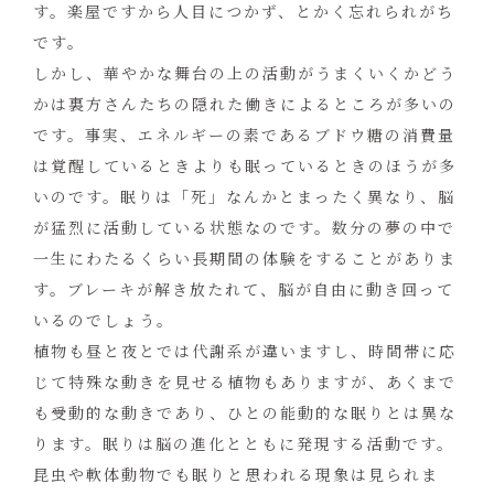
す。楽屋ですから人目につかず、とかく忘れられがち
です。
しかし、華やかな舞台の上の活動がうまくいくかどう
かは裏方さんたちの隠れた働きによるところが多いの
です。事実、エネルギーの素であるブドウ糖の消費量
は覚醒しているときよりも眠っているときのほうが多
いのです。眠りは「死」なんかとまったく異なり、脳
が猛烈に活動している状態なのです。数分の夢の中で
一生にわたるくらい長期間の体験をすることがありま
す。ブレーキが解き放たれて、脳が自由に動き回って
いるのでしょう。
植物も昼と夜とでは代謝系が違いますし、時間帯に応
じて特殊な動きを見せる植物もありますが、あくまで
も受動的な動きであり、ひとの能動的な眠りとは異な
ります。眠りは脳の進化とともに発現する活動です。
昆虫や軟体動物でも眠りと思われる現象は見られま