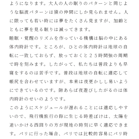
ようになります。大人の人の眠りのパターンと同じよ
うな脳波パターンは猿の仲間にしか見られません。人
に限っても若い時には夢をたくさん見ますが、加齢と
ともに夢を見る眠りは減ってきます。
睡眠・覚醒のリズムを作っている機構は脳の中にある
体内時計です。ところが、ひとの体内時計は地球の自
転に一致しておらず、放っておくと２５時間強の周期
で時を刻みます。したがって、私たちは普段よりも早
寝をするのは苦手です。普段は地球の自転に適応して
帳尻を合わせていますが、本来は夜更かしし易いよう
にできているのです。隙あらば夜遊びしたがるのは体
内時計のせいのようです。
このようにスケジュールが遅れることには適応しやす
いので、飛行機旅行の際に生じる時差ぼけは、太陽を
追いかける西回りの方が現地の時刻に早く適応できま
す。パリに行った場合、パリでは比較的容易にパリ時