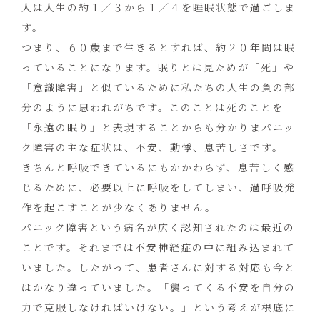
人は人生の約１／３から１／４を睡眠状態で過ごしま
す。
つまり、６０歳まで生きるとすれば、約２０年間は眠
っていることになります。眠りとは見ためが「死」や
「意識障害」と似ているために私たちの人生の負の部
分のように思われがちです。このことは死のことを
「永遠の眠り」と表現することからも分かりまパニッ
ク障害の主な症状は、不安、動悸、息苦しさです。
きちんと呼吸できているにもかかわらず、息苦しく感
じるために、必要以上に呼吸をしてしまい、過呼吸発
作を起こすことが少なくありません。
パニック障害という病名が広く認知されたのは最近の
ことです。それまでは不安神経症の中に組み込まれて
いました。したがって、患者さんに対する対応も今と
はかなり違っていました。「襲ってくる不安を自分の
力で克服しなければいけない。」という考えが根底に