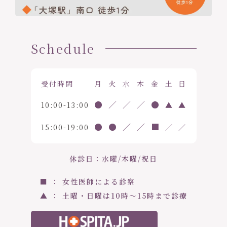
Schedule
受付時間
月
火
水
木
金
土
日
●
／
／
／
●
10:00-13:00
▲
▲
●
●
／
／
■
15:00-19:00
／
／
休診日：水曜/木曜/祝日
■ ： 女性医師による診察
▲ ： 土曜・日曜は10時〜15時まで診療