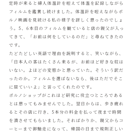
定時が来ると婦人体温計を咥えて体温を記録しながら
フィルムを鑑賞し続けました。体温計を咥えながらポ
ルノ映画を見続ける私の様子を訝しく思ったのでしょ
う。5、6本目のフィルムを観ていると店の親父が入っ
てきて、「お前は何をしているのだ」と尋ねてきたの
です。
たどたどしい英語で理由を説明すると、笑いながら、
「日本人の客はたくさん来るが、お前ほど好きな奴は
いない。よほどの変態かと思っていた。そういう訳だ
ったのか。フィルムを選ばないなら、後はただでそこ
に居ていいよ」と言ってくれたのです。
ポルノショップがこれほど研究に役立つところである
とは思ってもみませんでした。翌日からは、歩き疲れ
るとその店に行き、5本分の料金を払って夜まで時間
を潰させてもらいました。そればかりか、親父からコ
ーヒーまで御馳走になって、帰国の日まで規則正しい