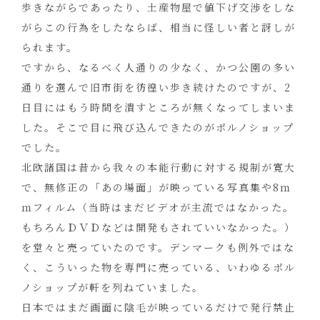
歩きながらであったり、土産物屋で値下げ交渉をしな
がらこの行為をしたならば、相当に怪しい者と訝しが
られます。
ですから、なるべく人通りの少なく、かつ公園の多い
通りを選んで旧市街を彷徨い歩き続けたのですが、2
日目にはもう時間を潰すところが無くなってしまいま
した。そこで目に飛び込んできたのがポルノショップ
でした。
北欧諸国は昔から我々の本能行動に対する規制が寛大
で、無修正の「あの場面」が映っている写真集や8ｍ
ｍフィルム（当時はまだビデオが主流ではなかった。
もちろんＤＶＤなどは開発もされていいなかった。）
を堂々と売っていたのです。デンマークも例外ではな
く、こういった物を専門に売っている、いわゆるポル
ノショップが軒を列ねていました。
日本ではまだ画面に陰毛が映っているだけで発行禁止