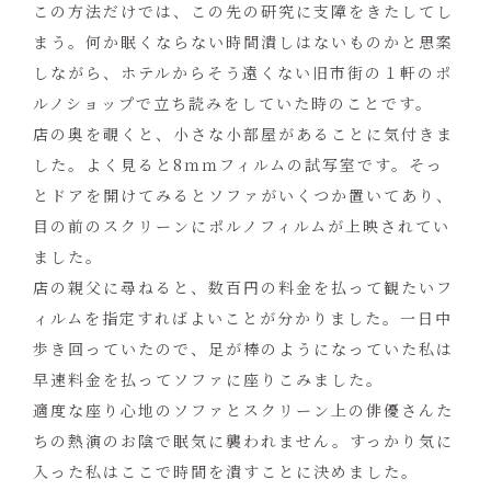
この方法だけでは、この先の研究に支障をきたしてし
まう。何か眠くならない時間潰しはないものかと思案
しながら、ホテルからそう遠くない旧市街の１軒のポ
ルノショップで立ち読みをしていた時のことです。
店の奥を覗くと、小さな小部屋があることに気付きま
した。よく見ると8ｍｍフィルムの試写室です。そっ
とドアを開けてみるとソファがいくつか置いてあり、
目の前のスクリーンにポルノフィルムが上映されてい
ました。
店の親父に尋ねると、数百円の料金を払って観たいフ
ィルムを指定すればよいことが分かりました。一日中
歩き回っていたので、足が棒のようになっていた私は
早速料金を払ってソファに座りこみました。
適度な座り心地のソファとスクリーン上の俳優さんた
ちの熱演のお陰で眠気に襲われません。すっかり気に
入った私はここで時間を潰すことに決めました。