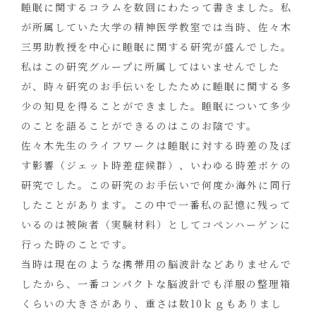
睡眠に関するコラムを数回にわたって書きました。私
が所属していた大学の精神医学教室では当時、佐々木
三男助教授を中心に睡眠に関する研究が盛んでした。
私はこの研究グループに所属してはいませんでした
が、時々研究のお手伝いをしたために睡眠に関する多
少の知見を得ることができました。睡眠について多少
のことを語ることができるのはこのお陰です。
佐々木先生のライフワークは睡眠に対する時差の及ぼ
す影響（ジェット時差症候群）、いわゆる時差ボケの
研究でした。この研究のお手伝いで何度か海外に同行
したことがあります。この中で一番私の記憶に残って
いるのは被険者（実験材料）としてコペンハーゲンに
行った時のことです。
当時は現在のような携帯用の脳波計などありませんで
したから、一番コンパクトな脳波計でも洋服の整理箱
くらいの大きさがあり、重さは数10ｋｇもありまし