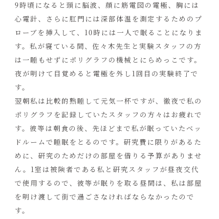
9時頃になると頭に脳波、顔に筋電図の電極、胸には
心電計、さらに肛門には深部体温を測定するためのプ
ローブを挿入して、10時には一人で眠ることになりま
す。私が寝ている間、佐々木先生と実験スタッフの方
は一睡もせずにポリグラフの機械とにらめっこです。
夜が明けて目覚めると電極を外し1回目の実験終了で
す。
翌朝私は比較的熟睡して元気一杯ですが、徹夜で私の
ポリグラフを記録していたスタッフの方々はお疲れで
す。彼等は朝食の後、先ほどまで私が眠っていたベッ
ドルームで睡眠をとるのです。研究費に限りがあるた
めに、研究のためだけの部屋を借りる予算がありませ
ん。1室は被険者である私と研究スタッフが昼夜交代
で使用するので、彼等が眠りを取る昼間は、私は部屋
を明け渡して街で過ごさなければならなかったので
す。