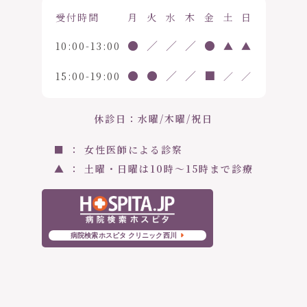
受付時間
月
火
水
木
金
土
日
●
／
／
／
●
10:00-13:00
▲
▲
●
●
／
／
■
15:00-19:00
／
／
休診日：水曜/木曜/祝日
■ ： 女性医師による診察
▲ ： 土曜・日曜は10時〜15時まで診療
病院検索ホスピタ クリニック西川