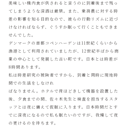
美味しい機内食が供されると言うのに到着後まで残っ
てしまうような深酒は厳禁。また、乗務員に対する時
差の影響を知る目的なので、彼らの行動リズムに近づ
けなければならず、ぐうすか眠って行くこともできま
せんでした。
デンマークの首都コペンハーゲンは11世紀くらいから
漁港として利用されていましたが、12世紀半ばから商
業の中心として発展した古い町です。日本とは時差が
8時間あります。
私は時差研究の被険者ですから、到着と同時に現地時
間での生活をしなけれ
ばなりません。ホテルで荷ほどきして機器を設置した
後、夕食までの間、佐々木先生と検査を担当するスタ
ッフとは夜に備えて仮眠に入ります。日本時間だとす
でに深夜になるので私も眠たいのですが、我慢して夜
の更けるのを待ちます。