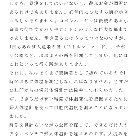
しかも、昼寝をしてはいけないし、遊ぶお金が潤沢に
あるわけでもありません。必然的にひたすら街を歩き
回るしかありません。コペンハーゲンは伝統のある小
奇麗な街ですがパリやロンドンのような巨大な都市で
はありません。歩き回るにはうってつけなのですが、
1日もあれば人魚姫の像（リトルマーメード）、チボ
リ公園など、おおよその所を制覇してしまい、他には
これといって行く所がありません。
それに、私はあくまで被険者として訪れているので1
時間おきに体温を測定しなければなりません。さすが
に肛門からの深部体温測定は勘弁してもらいました
が、できるだけ高い精度で体温変化を把握するために
婦人体温計を使って口腔内温度を測ることになってい
ました。
時刻を見計らいながら公園を探して、できるだけ人の
少ないベンチで婦人体温計を咥えるのです。人混みを