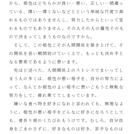
から、相性はどちらかが良い―悪い、正しい―間違っ
ている、偉い―偉くないなどとという単純な尺度で測
れるものではありませんし、努力したからといって変
わるものでもありません。その人その人の個性そのも
ので決まってしまうものなのですから。
そして、この相性こそが人間関係を築き上げて、そ
の関係を長い期間続けていく上で、もっとも決め手と
なる要素であるように思います。
先ほど述べた、人間関係上のストレスでまいってし
まう人の多くは、相性が悪い相手を、自分の努力によ
って、なんとか相性のよい相手に思いこもうと無駄な
努力をして、疲れ果ててしまっています。
嫌いな食べ物を好きになれと言われても、無理なよ
うに、相性が悪い相手をどんなに好きになろうとして
も、骨折り損のくたびれもうけです。むしろ、自分自
身をごまかさずに、好きなものは好き、苦手なものは