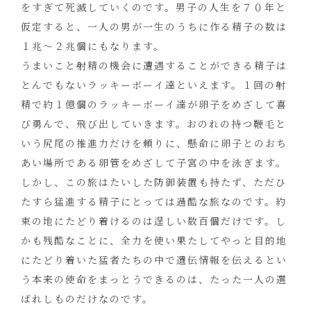
をすぎて死滅していくのです。男子の人生を７０年と
仮定すると、一人の男が一生のうちに作る精子の数は
１兆～２兆個にもなります。
うまいこと射精の機会に遭遇することができる精子は
とんでもないラッキーボーイ達といえます。１回の射
精で約１億個のラッキーボーイ達が卵子をめざして喜
び勇んで、飛び出していきます。おのれの持つ鞭毛と
いう尻尾の推進力だけを頼りに、懸命に卵子とのおち
あい場所である卵管をめざして子宮の中を泳ぎます。
しかし、この旅はたいした防御装置も持たず、ただひ
たすら猛進する精子にとっては過酷な旅なのです。約
束の地にたどり着けるのは逞しい数百個だけです。し
かも残酷なことに、全力を使い果たしてやっと目的地
にたどり着いた猛者たちの中で遺伝情報を伝えるとい
う本来の使命をまっとうできるのは、たった一人の選
ばれしものだけなのです。