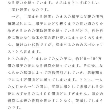
なる能力を持っています。メスはまさにすばらしい
「産む装置」なのです。
一方、「産ませる装置」のオスの精子は父親の遺伝
情報以外には、卵子にたどり着くまでの長い道のりを
泳ぎきるための運動装置を持っているだけで、自分自
身は新たな生命体を産み育む能力はまったくありませ
ん。情けない代物ですが、産ませるためのスペシャリ
ストとも言えます。
ヒトの場合、生まれたての女の子は、約
100
～
200
万
個の卵子の元になる細胞を持っています。その後、な
んらかの基準によって取捨選別されていき、思春期ま
でには４万個ほどに減ってしまいます。さらに、一人
の女性から一生の間に、実際に卵として排卵される栄
誉にあずかるのは４００個ほどにすぎません。ほかの
細胞は本来の役割を果たすことなく、死滅してしまう
のです。