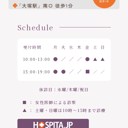
Schedule
受付時間
月
火
水
木
金
土
日
●
／
／
／
●
10:00-13:00
▲
▲
●
●
／
／
■
15:00-19:00
／
／
休診日：水曜/木曜/祝日
■ ： 女性医師による診察
▲ ： 土曜・日曜は10時〜15時まで診療