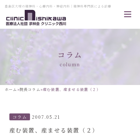
豊島区大塚の精神科・心療内科・神経内科｜精神科専門医による診療
コラム
column
ホーム
»
院長コラム
»
産む装置、産ませる装置（２）
コラム
2007.05.21
産む装置、産ませる装置（２）