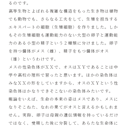
るのです。
高等生物とよばれる複雑な構造をもった生き物は植物
でも動物でも、さらなる工夫をして、生殖を担当する
エキスパートの細胞（生殖細胞）を作りました。しか
もその生殖細胞も運動能力のない大型の卵子と運動能
力のある小型の精子という２種類に分けました。卵子
を持つ個体がメス（雌）、精子をもつ個体がオス
（雄）というわけです。
メスの性染色体がＸＸで、オスはＸＹであることは中
学や高校の理科で習ったと思います。ほかの染色体は
みなＸＸの形をしていますから、オスのＸＹという性
染色体はかなりできそこないの染色体みたいです。
極論をいえば、生命の本来の姿はメスであり、メスに
なりそこねた、なれの果てがオスと言えるかもしれま
せん。実際、卵子は母親の遺伝情報を持っているだけ
ではなく、受精した後に分裂して、あらたな生命体に