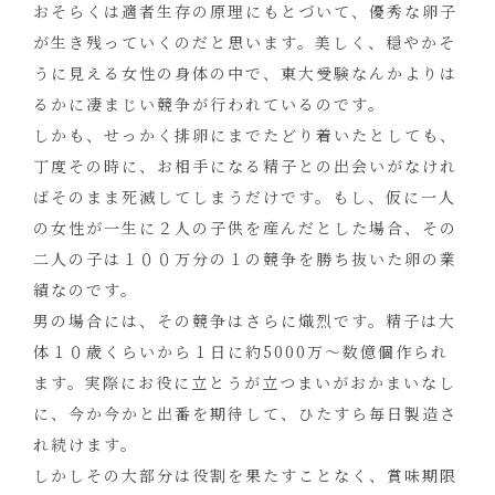
おそらくは適者生存の原理にもとづいて、優秀な卵子
が生き残っていくのだと思います。美しく、穏やかそ
うに見える女性の身体の中で、東大受験なんかよりは
るかに凄まじい競争が行われているのです。
しかも、せっかく排卵にまでたどり着いたとしても、
丁度その時に、お相手になる精子との出会いがなけれ
ばそのまま死滅してしまうだけです。もし、仮に一人
の女性が一生に２人の子供を産んだとした場合、その
二人の子は１００万分の１の競争を勝ち抜いた卵の業
績なのです。
男の場合には、その競争はさらに熾烈です。精子は大
体１０歳くらいから１日に約
5000
万～数億個作られ
ます。実際にお役に立とうが立つまいがおかまいなし
に、今か今かと出番を期待して、ひたすら毎日製造さ
れ続けます。
しかしその大部分は役割を果たすことなく、賞味期限