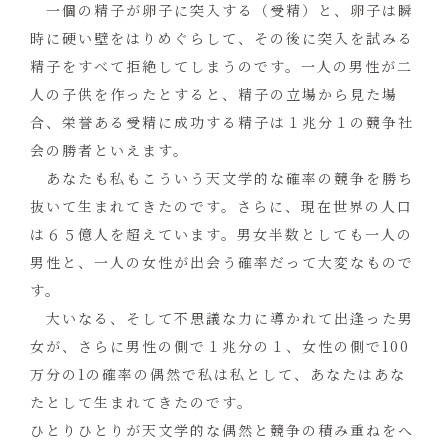
一個の精子が卵子に突入する（受精）と、卵子は瞬
時に硬い壁をはりめぐらして、その後に突入を試みる
精子をすべて拒絶してしまうのです。一人の男性が二
人の子供を作ったとすると、精子の立場から見た場
合、栄誉ある受精に成功する精子は１兆分１の競争社
会の勝者といえます。
あなたも私もこういう天文学的な確率の競争を勝ち
抜いて生まれてきたのです。さらに、現在世界の人口
は６５億人を超えています。男女半数としても一人の
男性と、一人の女性が出会う確率だって大変なもので
す。
大いなる、そして不思議な力に導かれて出逢った男
女が、さらに男性の側で１兆分の１、女性の側で
100
万分の
1
の確率の偶然で私は私として、あなたはあな
たとして生まれてきたのです。
ひとりひとりが天文学的な偶然と競争の積み重ねをへ