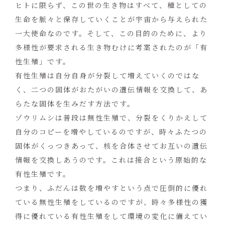
ヒトに限らず、この世の生き物はすべて、種としての
生命を脈々と保存していくことが宇宙から与えられた
一大使命なのです。そして、この目的のために、より
多様性が要求される生き物むけに考案されたのが「有
性生殖」です。
有性生殖は自分自身が分裂して増えていくのではな
く、二つの固体がおたがいの遺伝情報を交換して、あ
らたな固体を生みだす方法です。
ゾウリムシは普段は無性生殖で、分裂をくりかえして
自分のコピーを増やしているのですが、時々ふたつの
固体がくっつきあって、核を合体させてお互いの遺伝
情報を交換しあうのです。これは接合という原始的な
有性生殖です。
つまり、ふだんは数を増やすという点で圧倒的に優れ
ている無性生殖をしているのですが、時々多様性の獲
得に優れている有性生殖をして環境の変化に備えてい