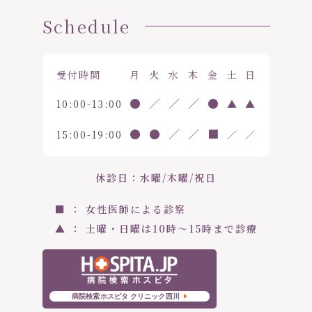
Schedule
受付時間
月
火
水
木
金
土
日
●
／
／
／
●
10:00-13:00
▲
▲
●
●
／
／
■
15:00-19:00
／
／
休診日：水曜/木曜/祝日
■ ： 女性医師による診察
▲ ： 土曜・日曜は10時〜15時まで診療
病院検索ホスピタ クリニック西川