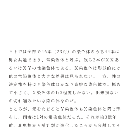
ヒトでは全部で46本（23対）の染色体のうち44本は
男女共通であり、常染色体と呼ぶ。残る2本がＸＸあ
るいはＸＹの性染色体である。Ｘ染色体は形態的には
他の常染色体と大きな差異は見られない。一方、性の
決定権を持つＹ染色体はかなり奇妙な染色体だ。極め
て小さく、Ｘ染色体の1/3程度しかない。出来損ない
の切れ端みたいな染色体なのだ。
ところが、元をたどるとＹ染色体もＸ染色体と同じ形
をし、両者は1対の常染色体だった。それが約3億年
前、爬虫類から哺乳類が進化したころから分離してそ