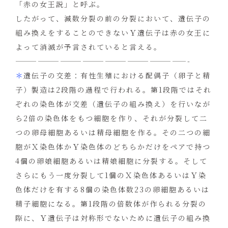
「赤の女王説」と呼ぶ。
したがって、減数分裂の前の分裂において、遺伝子の
組み換えをすることのできないＹ遺伝子は赤の女王に
よって消滅が予言されていると言える。
———————————————————————-
＊
遺伝子の交差：有性生殖における配偶子（卵子と精
子）製造は2段階の過程で行われる。第1段階ではそれ
ぞれの染色体が交差（遺伝子の組み換え）を行いなが
ら2倍の染色体をもつ細胞を作り、それが分裂して二
つの卵母細胞あるいは精母細胞を作る。その二つの細
胞がＸ染色体かＹ染色体のどちらかだけをペアで持つ
4個の卵娘細胞あるいは精娘細胞に分裂する。そして
さらにもう一度分裂して1個のＸ染色体あるいはＹ染
色体だけを有する8個の染色体数23の卵細胞あるいは
精子細胞になる。第1段階の倍数体が作られる分裂の
際に、Ｙ遺伝子は対称形でないために遺伝子の組み換