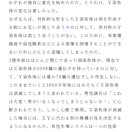
れぞれが独自に進化を始めたのだ。とりわけ、Ｙ染色
体の変化は著しかった。
なぜならば、対称的な形をしたＸ染色体は卵を形成す
る際にお互いが混じり合う
＊
のに対して、非対称のＹ
染色体は混じり合うことがない。このために、有害電
磁波や活性酸素などによる損傷を回復することができ
ないためにどんどん退縮してしまったのだ。
3億年前はほとんど同じであった両染色体が、現在で
はＸ染色体が1098個の遺伝子を持っているのに対し
て、Ｙ染色体には僅か78個の遺伝子しか存在しない。
このままでいくと1000万年後にはおそらくＹ染色体
は消滅してしまうと言われている。男性諸氏は「これ
は大変！男がいなくなってしまうじゃないか！」と心
配されるだろう。しかし心配ご無用。Ｙ染色体が消滅
した場合には、ＸＹに代わる別の機構が性を決定する
ようになるからだ。有性生殖システムは一つの性染