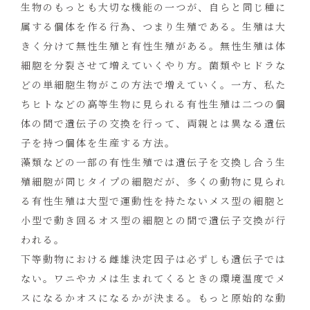
生物のもっとも大切な機能の一つが、自らと同じ種に
属する個体を作る行為、つまり生殖である。生殖は大
きく分けて無性生殖と有性生殖がある。無性生殖は体
細胞を分裂させて増えていくやり方。菌類やヒドラな
どの単細胞生物がこの方法で増えていく。一方、私た
ちヒトなどの高等生物に見られる有性生殖は二つの個
体の間で遺伝子の交換を行って、両親とは異なる遺伝
子を持つ個体を生産する方法。
藻類などの一部の有性生殖では遺伝子を交換し合う生
殖細胞が同じタイプの細胞だが、多くの動物に見られ
る有性生殖は大型で運動性を持たないメス型の細胞と
小型で動き回るオス型の細胞との間で遺伝子交換が行
われる。
下等動物における雌雄決定因子は必ずしも遺伝子では
ない。ワニやカメは生まれてくるときの環境温度でメ
スになるかオスになるかが決まる。もっと原始的な動