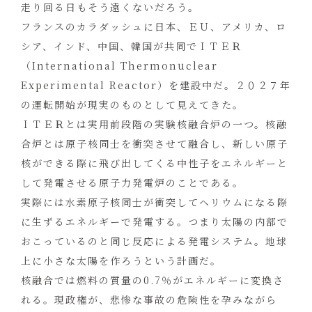
走り回る日もそう遠くないだろう。
フランスのカラダッシュに日本、ＥＵ、アメリカ、ロ
シア、インド、中国、韓国が共同でＩＴＥＲ
（International Thermonuclear
Experimental Reactor）を建設中だ。２０２７年
の運転開始が現実のものとして見えてきた。
ＩＴＥＲとは実用前段階の実験核融合炉の一つ。核融
合炉とは原子核同士を衝突させて融合し、新しい原子
核ができる際に飛び出してくる中性子をエネルギーと
して発電させる原子力発電炉のことである。
実際には水素原子核同士が衝突してヘリウムになる際
に生ずるエネルギーで発電する。つまり太陽の内部で
おこっているのと同じ反応による発電システム。地球
上に小さな太陽を作ろうという計画だ。
核融合では燃料の質量の0.7％がエネルギーに変換さ
れる。現政権が、悲惨な事故の危険性を孕みながら