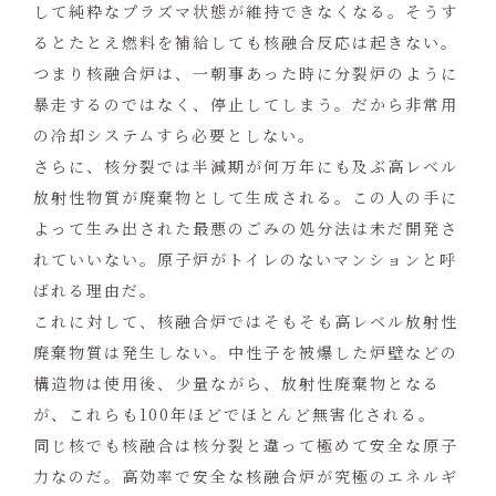
して純粋なプラズマ状態が維持できなくなる。そうす
るとたとえ燃料を補給しても核融合反応は起きない。
つまり核融合炉は、一朝事あった時に分裂炉のように
暴走するのではなく、停止してしまう。だから非常用
の冷却システムすら必要としない。
さらに、核分裂では半減期が何万年にも及ぶ高レベル
放射性物質が廃棄物として生成される。この人の手に
よって生み出された最悪のごみの処分法は未だ開発さ
れていいない。原子炉がトイレのないマンションと呼
ばれる理由だ。
これに対して、核融合炉ではそもそも高レベル放射性
廃棄物質は発生しない。中性子を被爆した炉壁などの
構造物は使用後、少量ながら、放射性廃棄物となる
が、これらも100年ほどでほとんど無害化される。
同じ核でも核融合は核分裂と違って極めて安全な原子
力なのだ。高効率で安全な核融合炉が究極のエネルギ