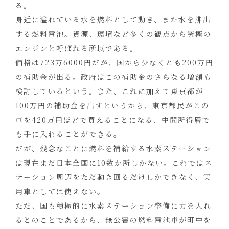
る。
身近に溢れている水を燃料として動き、また水を排出
する燃料電池。資源、環境など多くの観点から究極の
エンジンと呼ばれる所以である。
価格は723万6000円だが、国から少なくとも200万円
の補助金が出る。政府はこの補助金のさらなる増額も
検討しているという。また、これに加えて東京都が
100万円の補助金を出すというから、東京都民がこの
車を420万円ほどで買えることになる、中間所得層で
も手に入れることができる。
だが、残念なことに燃料を補給する水素ステーション
は現在まだ日本全国に10数か所しかない。これではス
テーション周辺をただ動き回るだけしかできなく、実
用車としては使えない。
ただ、国も積極的に水素ステーション整備に力を入れ
るとのことであるから、無公害の燃料電池車が町中を