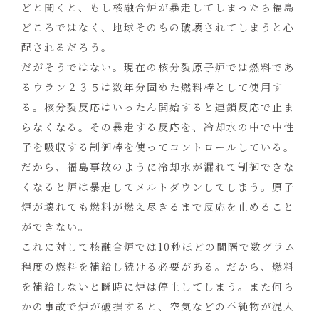
どと聞くと、もし核融合炉が暴走してしまったら福島
どころではなく、地球そのもの破壊されてしまうと心
配されるだろう。
だがそうではない。現在の核分裂原子炉では燃料であ
るウラン２３５は数年分固めた燃料棒として使用す
る。核分裂反応はいったん開始すると連鎖反応で止ま
らなくなる。その暴走する反応を、冷却水の中で中性
子を吸収する制御棒を使ってコントロールしている。
だから、福島事故のように冷却水が漏れて制御できな
くなると炉は暴走してメルトダウンしてしまう。原子
炉が壊れても燃料が燃え尽きるまで反応を止めること
ができない。
これに対して核融合炉では10秒ほどの間隔で数グラム
程度の燃料を補給し続ける必要がある。だから、燃料
を補給しないと瞬時に炉は停止してしまう。また何ら
かの事故で炉が破損すると、空気などの不純物が混入