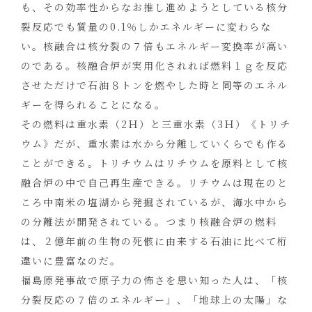
も、その効率性からなお推し進めようとしている核分
裂反応でも質量の0.1％しかエネルギーに変わらな
い。核融合は核分裂の７倍もエネルギー変換率が高い
のである。核融合炉が実用化されれば燃料１ｇを反応
させただけで石油８トンを燃やした時と同等のエネル
ギーを得られることになる。
その燃料は重水素（2Ｈ）と三重水素（3Ｈ）《トリチ
ウム》だが、重水素は水から分離していくらでも作る
ことができる。トリチウムはリチウムを原料として核
融合炉の中で自己再生産できる。リチウムは現在のと
ころ中南米の塩湖から発掘されているが、海水中から
の分離法が開発されている。つまり核融合炉の燃料
は、２億年前の生物の死骸に由来する石油に比べて桁
違いに豊富なのだ。
福島原発事故で原子力の怖さを思い知った人は、「核
分裂反応の７倍のエネルギー」、「地球上の太陽」な