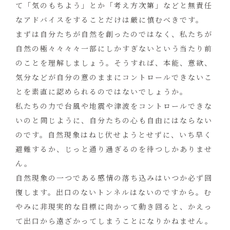
て「気のもちよう」とか「考え方次第」などと無責任
なアドバイスをすることだけは厳に慎むべきです。
まずは自分たちが自然を創ったのではなく、私たちが
自然の極々々々々一部にしかすぎないという当たり前
のことを理解しましょう。そうすれば、本能、意欲、
気分などが自分の意のままにコントロールできないこ
とを素直に認められるのではないでしょうか。
私たちの力で台風や地震や津波をコントロールできな
いのと同じように、自分たちの心も自由にはならない
のです。自然現象はねじ伏せようとせずに、いち早く
避難するか、じっと通り過ぎるのを待つしかありませ
ん。
自然現象の一つである感情の落ち込みはいつか必ず回
復します。出口のないトンネルはないのですから。む
やみに非現実的な目標に向かって動き回ると、かえっ
て出口から遠ざかってしまうことになりかねません。