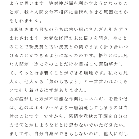
ように思います。絶対神が幅を利かすようになったこ
とが、我々人間を分不相応に自惚れさせる原因なのか
もしれません。
お釈迦さまも最初のうちは古い脳にさんざん引きずり
まわされます。大変な修行の末に悟りを開き、やっと
のことで新皮質と古い皮質との間でうまく折り合いつ
けることができるようになったのです。悟りとは非凡
な人間が一途にそのことだけを目指して奮励努力し
て、やっと行き着くことができる境地です。私たち凡
人が、他人から「気のもちよう」と一言言われたくら
いで辿り着けるはずがありません。
心が疲弊した方が不可能な作業にエネルギーを費やせ
ば、心のエネルギーがより一層消耗してしまうのは当
然のことです。ですから、感情や意欲の不調を自分の
力で何とかしようなどとは思わないでいただきたい。
ましてや、自分自身ができもしないのに、他人に対し