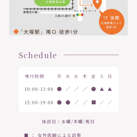
Schedule
受付時間
月
火
水
木
金
土
日
●
／
／
／
●
10:00-13:00
▲
▲
●
●
／
／
■
15:00-19:00
／
／
休診日：水曜/木曜/祝日
■ ： 女性医師による診察