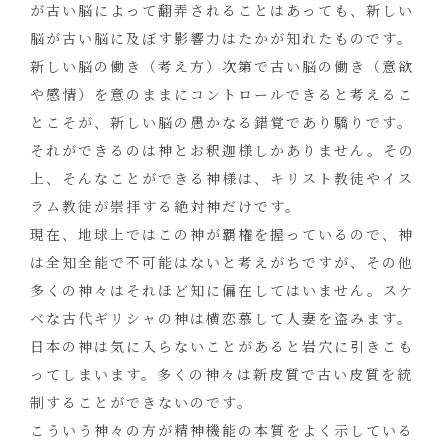
が古い脳によって翻弄されることはあっても、新しい
脳が古い脳に及ぼす影響力はたかが知れたものです。
新しい脳の働き（考え方）次第で古い脳の働き（意欲
や感情）を意のままにコントロールできると考えるこ
とこそが、新しい脳の愚かなる錯覚であり驕りです。
それができるのは神とお釈迦様しかありません。その
上、そんなことができる神様は、キリスト教徒やイス
ラム教徒が崇拝する絶対神だけです。
現在、地球上ではこの神が覇権を握っているので、神
は全知全能で不可能はないと考えがちですが、その他
多くの神々はそれほど知に偏在してはいません。スケ
ベな古代ギリシャの神は横恋慕して人妻を盗みます。
日本の神は気に入らないことがあると岩穴に引きこも
ってしまいます。多くの神々は新皮質で古い皮質を統
制することができないのです。
こういう神々の方が精神機能の本質をよく示している