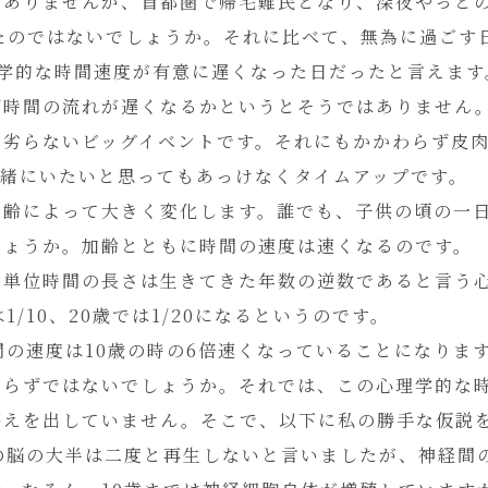
ありませんが、首都圏で帰宅難民となり、深夜やっとの
たのではないでしょうか。それに比べて、無為に過ごす
理学的な時間速度が有意に遅くなった日だったと言えます
ず時間の流れが遅くなるかというとそうではありません
も劣らないビッグイベントです。それにもかかわらず皮
一緒にいたいと思ってもあっけなくタイムアップです。
年齢によって大きく変化します。誰でも、子供の頃の一
しょうか。加齢とともに時間の速度は速くなるのです。
、単位時間の長さは生きてきた年数の逆数であると言う
/10、20歳では1/20になるというのです。
間の速度は10歳の時の6倍速くなっていることになりま
からずではないでしょうか。それでは、この心理学的な
答えを出していません。そこで、以下に私の勝手な仮説
の脳の大半は二度と再生しないと言いましたが、神経間