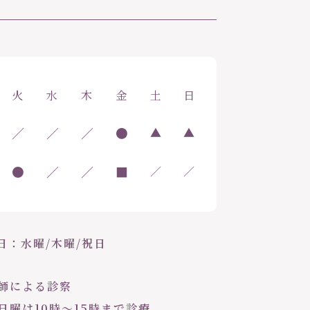
火
水
木
金
土
日
／
／
／
●
▲
▲
●
／
／
■
／
／
日：水曜/木曜/祝日
医師による診察
・日曜は10時〜15時まで診療