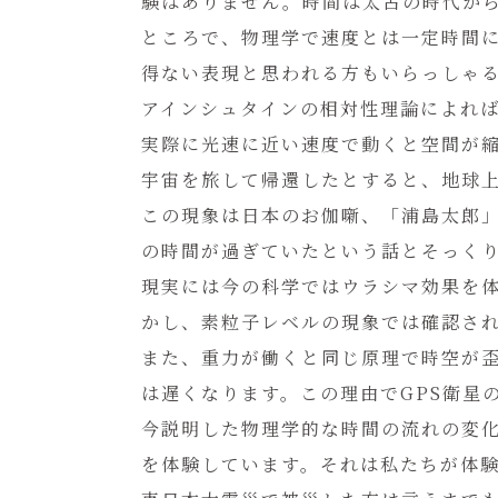
験はありません。時間は太古の時代か
ところで、物理学で速度とは一定時間
得ない表現と思われる方もいらっしゃ
アインシュタインの相対性理論によれば
実際に光速に近い速度で動くと空間が
宇宙を旅して帰還したとすると、地球
この現象は日本のお伽噺、「浦島太郎
の時間が過ぎていたという話とそっく
現実には今の科学ではウラシマ効果を
かし、素粒子レベルの現象では確認さ
また、重力が働くと同じ原理で時空が
は遅くなります。この理由でGPS衛星の
今説明した物理学的な時間の流れの変
を体験しています。それは私たちが体