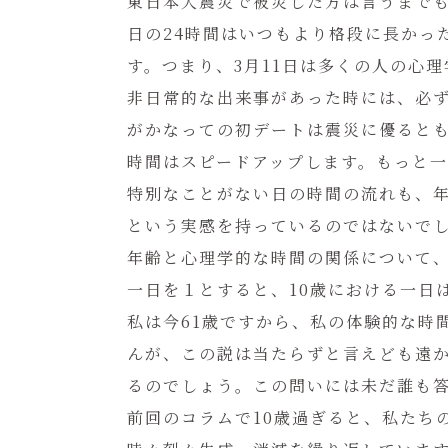
東日本大震災で被災した方は言うまでも
日の24時間はいつもより格段に長かっ
す。つまり、3月11日は多くの人の心
非日常的な出来事があった時には、必
がかなっての初デートは震災に優ると
時間はスピードアップします。もっと
特別なことがない日の時間の流れも、
という実感を持っているのではないで
年齢と心理学的な時間の関係について
一日を１とすると、10歳における一日は1
私は今61歳ですから、私の体験的な時
んが、この説は当たらずと言えども遠
るのでしょう。この問いには未だ誰も
前回のコラムで10歳過ぎると、私たち