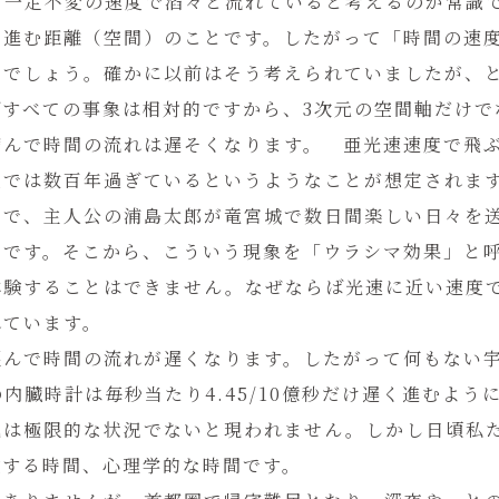
ら一定不変の速度で滔々と流れていると考えるのが常識
に進む距離（空間）のことです。したがって「時間の速
るでしょう。確かに以前はそう考えられていましたが、
すべての事象は相対的ですから、3次元の空間軸だけで
縮んで時間の流れは遅そくなります。 亜光速速度で飛
上では数百年過ぎているというようなことが想定されま
」で、主人公の浦島太郎が竜宮城で数日間楽しい日々を
りです。そこから、こういう現象を「ウラシマ効果」と
体験することはできません。なぜならば光速に近い速度
れています。
歪んで時間の流れが遅くなります。したがって何もない
内臓時計は毎秒当たり4.45/10億秒だけ遅く進むよう
化は極限的な状況でないと現われません。しかし日頃私
験する時間、心理学的な時間です。