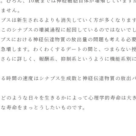
。むろん、10歳までは神経細胞自体が増殖しています
りません。
ナプスは新生されるよりも消失していく方が多くなりま
はこのシナプスの増減過程に起因しているのではないで
ナプスにおける神経伝達物質の放出量の問題も考える必
が急増します。わくわくするデートの間と、つまらない
。さらに詳しく、報酬系、抑制系というように機能系別
する時間の速度はシナプス生成数と神経伝達物質の放出
、どのような日々を生きるかによって心理学的寿命は大
かな寿命をまっとうしたいものです。