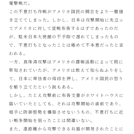
電撃戦だ。
この不意打ち作戦がアメリカ国民の闘志をより一層掻
き立ててしまった。しかし、日本は攻撃開始に先立っ
てアメリカに対して宣戦布告するはずであったのだ
が、駐米日本大使館の不手際で遅れてしまったもの
で、不意打ちとなったことは極めて不本意だったと言
われる。
一方、真珠湾攻撃はアメリカの諜報活動によって既に
察知されていたが、アメリカは敢えて知らぬふりをし
て、日本に卑怯者の烙印を押し、アメリカ国民の怒り
を駆り立てたという説もある。
しかし、たとえ攻撃前に布告文書がホワイトハウスに
届いていたとしても、それは攻撃開始の直前であり、
相手に防御態勢を構築させないうちの、不意打ちに近
い戦争開始を狙ったことは間違いない。
また、遠距離から攻撃できる兵器が開発されたことに