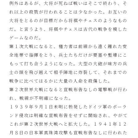
例外はあるが、大将が死ねば戦いはそこで終わり、そ
れ以上の殺戮が行われることは少なかった。お互いの
大将をとるのが目標だから将棋やチェスのようなもの
だ。と言うより、将棋やチェスは古代の戦争を模した
ゲームなのだ。
第１次大戦になると、権力者は前線から遠く離れた安
全地帯で指揮をとり、兵士たちだけが要塞や塹壕にこ
もって打ち合うようになった。大型の大砲が味方の兵
士の頭を飛び越えて相手陣地に炸裂して、それまでの
戦争に比べてはるかに大量の人命を殺傷した。
第２次世界大戦になると宣戦布告なしの電撃戦が行わ
れ、戦線が不明確になった。
１９３９年９月１日未明に勃発したドイツ軍のポーラ
ンド侵攻は明確な宣戦布告をせずに開始され、やがて
これが第２次世界大戦へと拡大した。１９４１年１２
月８日の日本軍真珠湾攻撃も宣戦布告なしに行われた