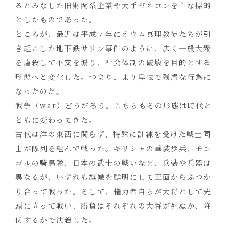
るとみなした旧財閥系企業や大手ゼネコンを主な標的
としたものであった。
ところが、最近は平成７年にオウム真理教徒たちが引
き起こした地下鉄サリン事件のように、広く一般大衆
を虐殺して不安を煽り、社会体制の破壊を目的とする
形態へと変化した。つまり、より卑怯で残虐な行為に
なったのだ。
戦争（war）どうだろう。こちらもその形態は時代と
ともに変わってきた。
古代は洋の東西に関らず、特殊に訓練を受けた戦士同
士が隊列を組んで戦った。ギリシャの重装歩兵、モン
ゴルの騎馬隊、日本の武士の戦いなど、兵装や兵器は
異なるが、いずれも旗幟を鮮明にして正面からぶつか
り合って戦った。そして、権力者自らが大将として先
頭に立って戦い、勝負はそれぞれの大将が死ぬか、降
伏するかで決着した。