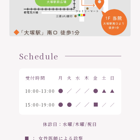
Schedule
受付時間
月
火
水
木
金
土
日
●
／
／
／
●
10:00-13:00
▲
▲
●
●
／
／
■
15:00-19:00
／
／
休診日：水曜/木曜/祝日
■ ： 女性医師による診察