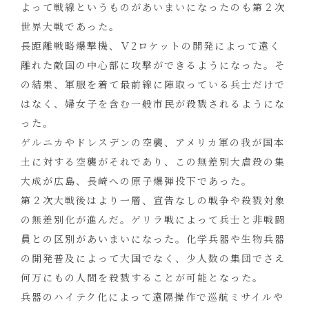
よって戦線というものがあいまいになったのも第２次
世界大戦であった。
長距離戦略爆撃機、Ｖ2ロケットの開発によって遠く
離れた敵国の中心部に攻撃ができるようになった。そ
の結果、軍服を着て最前線に陣取っている兵士だけで
はなく、婦女子を含む一般市民が殺戮されるようにな
った。
ゲルニカやドレスデンの空襲、アメリカ軍の我が国本
土に対する空襲がそれであり、この無差別大虐殺の集
大成が広島、長崎への原子爆弾投下であった。
第２次大戦後はより一層、宣告なしの戦争や殺戮対象
の無差別化が進んだ。ゲリラ戦によって兵士と非戦闘
員との区別があいまいになった。化学兵器や生物兵器
の開発普及によって大国でなく、少人数の集団でさえ
何万にもの人間を殺戮することが可能となった。
兵器のハイテク化によって遠隔操作で巡航ミサイルや