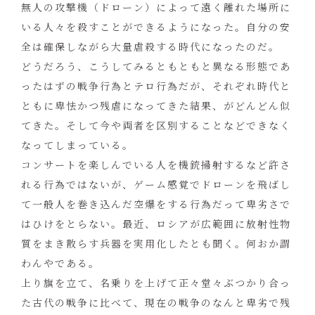
無人の攻撃機（ドローン）によって遠く離れた場所に
いる人々を殺すことができるようになった。自分の安
全は確保しながら大量虐殺する時代になったのだ。
どうだろう、こうしてみるともともと異なる形態であ
ったはずの戦争行為とテロ行為だが、それぞれ時代と
ともに卑怯かつ残虐になってきた結果、がどんどん似
てきた。そして今や両者を区別することなどできなく
なってしまっている。
コンサートを楽しんでいる人を機銃掃射するなど許さ
れる行為ではないが、ゲーム感覚でドローンを飛ばし
て一般人を巻き込んだ空爆をする行為だって卑劣さで
はひけをとらない。最近、ロシアが広範囲に放射性物
質をまき散らす兵器を実用化したとも聞く。何おか謂
わんやである。
上り旗を立て、名乗りを上げて正々堂々ぶつかり合っ
た古代の戦争に比べて、現在の戦争のなんと卑劣で残