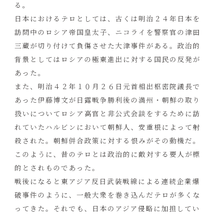
る。
日本におけるテロとしては、古くは明治２４年日本を
訪問中のロシア帝国皇太子、ニコライを警察官の津田
三蔵が切り付けて負傷させた大津事件がある。政治的
背景としてはロシアの極東進出に対する国民の反発が
あった。
また、明治４２年１０月２６日元首相出枢密院議長で
あった伊藤博文が日露戦争勝利後の満州・朝鮮の取り
扱いについてロシア高官と非公式会談をするために訪
れていたハルビンにおいて朝鮮人、安重根によって射
殺された。朝鮮併合政策に対する恨みがその動機だ。
このように、昔のテロとは政治的に敵対する要人が標
的とされものであった。
戦後になると東アジア反日武装戦線による連続企業爆
破事件のように、一般大衆を巻き込んだテロが多くな
ってきた。それでも、日本のアジア侵略に加担してい