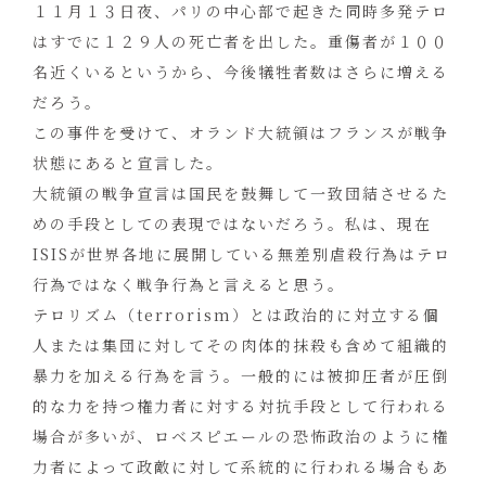
１１月１３日夜、パリの中心部で起きた同時多発テロ
はすでに１２９人の死亡者を出した。重傷者が１００
名近くいるというから、今後犠牲者数はさらに増える
だろう。
この事件を受けて、オランド大統領はフランスが戦争
状態にあると宣言した。
大統領の戦争宣言は国民を鼓舞して一致団結させるた
めの手段としての表現ではないだろう。私は、現在
ISISが世界各地に展開している無差別虐殺行為はテロ
行為ではなく戦争行為と言えると思う。
テロリズム（terrorism）とは政治的に対立する個
人または集団に対してその肉体的抹殺も含めて組織的
暴力を加える行為を言う。一般的には被抑圧者が圧倒
的な力を持つ権力者に対する対抗手段として行われる
場合が多いが、ロベスピエールの恐怖政治のように権
力者によって政敵に対して系統的に行われる場合もあ