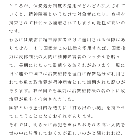
ところが、保安処分制度の適用がどんどん拡大されて
いくと、精神障害というだけで対象者になり、身柄を
拘束されて社会から隔離されてしまう可能性が高いの
です。
わらには厳密に精神障害者だけに適用される保障はあ
りません。もし国家がこの法律を濫用すれば、国家権
力は反体制派の人間に精神障害者のレッテルを貼っ
て、長期にわたって監禁するおそれがあります。現に
旧ソ連や中国では治安維持を理由に保安処分が利用さ
れて多数の政治犯が精神病者として幽閉された歴史が
あります。我が国でも戦前は治安維持法の名の下に政
治犯が数多く拘禁されました。
国家という圧倒的な権力に「打ち出の小槌」を持たせ
てしまうことになるおそれがあります。
それでは、明らかに再犯を重ねるおそれの高い人間を
世の中に放置しておくのが正しいのかと問われれば、