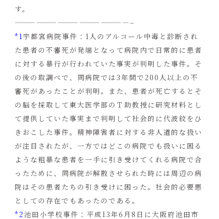
す。
————————————————–
*1
宇都宮病院事件：1人のアルコール中毒と診断され
た患者の不審死が発端となって病院内で日常的に患者
に対する暴行が行われていた事実が判明した事件。そ
の後の取調べで、同病院では3年間で200人以上の不
審死があったことが判明。また、患者が死亡するとそ
の脳を採取して東大医学部のＴ助教授に研究材料とし
て提供していた事実まで判明して社会的に代波紋をひ
きおこした事件。精神障害者に対する非人道的な扱い
が注目されたが、一方ではどこの病院でも扱いに困る
ような粗暴な患者を一手に引き受けてくれる病院で合
ったために、同病院が解散させられた時には周辺の病
院はその患者たちの引き受けに困った。社会的必要悪
としての存在でもあったのである。
*2
池田小学校事件：平成13年6月8日に大阪府池田市