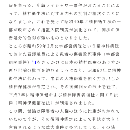
症を負った、所謂ライシャワー事件がおこることによ
って、精神衛生法に対する内外の批判が相次ぐことに
なりました。これを受けて昭和40年に精神衛生法の一
部が改正されて措置入院制度が強化されて、同法の保
安処分的色彩が強いものとなりました。
ところが昭和59年3月に宇都宮病院という精神科病院
でおきた看護職員による患者の傷害致死事件（宇都宮
病院事件）
*1
をきっかけに日本の精神医療のあり方が
再び世論の批判を浴びるようになり、昭和62年に精神
衛生法に代わって、患者の人権保護を強く打ち出した
精神保健法が制定され、その後何回かの改正を経て、
平成7年に精神保健および精神障害者福祉に関する法
律（精神保健福祉法）が制定されました。
この間、世論は障害者の人権のほうに比重がおかれて
いたのですが、その後精神鑑定によって判決が大きく
左右されるような重大事件が多発しました。その結