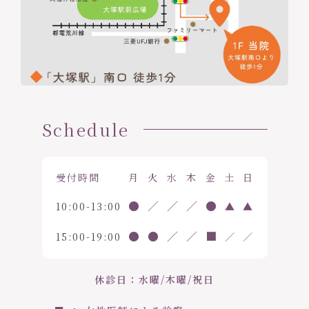
Schedule
受付時間
月
火
水
木
金
土
日
●
／
／
／
●
10:00-13:00
▲
▲
●
●
／
／
■
15:00-19:00
／
／
休診日：水曜/木曜/祝日