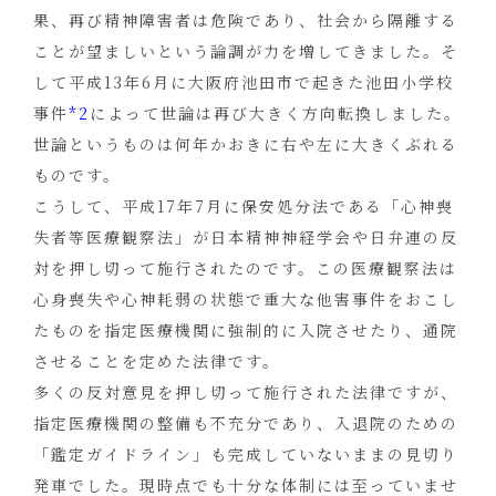
果、再び精神障害者は危険であり、社会から隔離する
ことが望ましいという論調が力を増してきました。そ
して平成13年6月に大阪府池田市で起きた池田小学校
事件
*2
によって世論は再び大きく方向転換しました。
世論というものは何年かおきに右や左に大きくぶれる
ものです。
こうして、平成17年7月に保安処分法である「心神喪
失者等医療観察法」が日本精神神経学会や日弁連の反
対を押し切って施行されたのです。この医療観察法は
心身喪失や心神耗弱の状態で重大な他害事件をおこし
たものを指定医療機関に強制的に入院させたり、通院
させることを定めた法律です。
多くの反対意見を押し切って施行された法律ですが、
指定医療機関の整備も不充分であり、入退院のための
「鑑定ガイドライン」も完成していないままの見切り
発車でした。現時点でも十分な体制には至っていませ