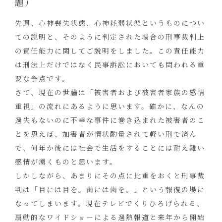
題）
先週、心神喪失状態、心神耗弱状態というものについ
ての説明と、そのように判定された場合の刑事裁判上
の責任能力に関してご説明をしました。この責任能力
は刑法上だけではなく民事訴訟においても問われる重
要な争点です。
さて、現在の世論は「被害者および被害者家族の感情
重視」の流れにあるように思います。確かに、なんの
過失もないのに不幸な事件に巻き込まれた被害者のこ
とを思えば、加害者が情状酌量されて軽い刑で済ん
で、何年か後には社会で生活をすることには耐え難い
感情が湧くものと思います。
しかしながら、あまりにその点に比重をおくと刑事裁
判は「目には目を。歯には歯を。」という報復の場に
なってしまいます。現在テレビでくりひろげられる、
扇動的なワイドショーによる過熱報道と来年から開始