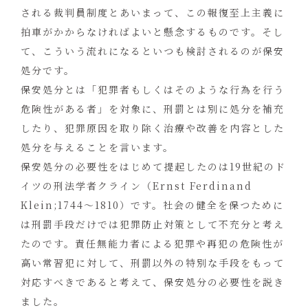
される裁判員制度とあいまって、この報復至上主義に
拍車がかからなければよいと懸念するものです。そし
て、こういう流れになるといつも検討されるのが保安
処分です。
保安処分とは「犯罪者もしくはそのような行為を行う
危険性がある者」を対象に、刑罰とは別に処分を補充
したり、犯罪原因を取り除く治療や改善を内容とした
処分を与えることを言います。
保安処分の必要性をはじめて提起したのは19世紀のド
イツの刑法学者クライン（Ernst Ferdinand
Klein;1744〜1810）です。社会の健全を保つために
は刑罰手段だけでは犯罪防止対策として不充分と考え
たのです。責任無能力者による犯罪や再犯の危険性が
高い常習犯に対して、刑罰以外の特別な手段をもって
対応すべきであると考えて、保安処分の必要性を説き
ました。