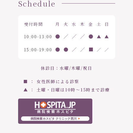
Schedule
受付時間
月
火
水
木
金
土
日
●
／
／
／
●
10:00-13:00
▲
▲
●
●
／
／
■
15:00-19:00
／
／
休診日：水曜/木曜/祝日
■ ： 女性医師による診察
▲ ： 土曜・日曜は10時〜15時まで診療
病院検索ホスピタ クリニック西川