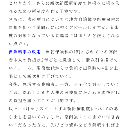
となります。さらに漸次新医療制度の枠組みに組み入
れるための新制度を作る予定です。
さらに、次の項目については地方自治体や医療保険の
負担を担う企業向けには強くアピールしますが、新制
度の対象となっている高齢者にはほとんど説明されな
い点です。
保険料率の改定
：当初保険料の1割とされている高齢
者本人の負担は2年ごとに見直して、漸次引き揚げて
いく。一方、現役世代からの負担は出発時の4割を上
限として漸次引き下げていく。
今後、急増する高齢者。一方、少子化で減少していく
若者。膨れ上がる老人達の医療費にかかわる現役世代
の負担を減らすことが目的です。
以上、4月からスタートする新医療制度についてのあ
らましを書いてみました。忍耐強くここまでお付き合
いくださった方に、先ほどの資料をどう解釈すればよ