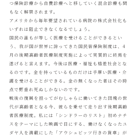
つ保険診療から自費診療へと移していく混合診療も間
もなく解禁されます。
アメリカから毎年要望されている病院の株式会社化も
いずれは阻止できなくなるでしょう。
国民の誰もが等しく医療を受けることができるとい
う、我が国が世界に誇ってきた国民皆保険制度は、4
月の後期高齢者医療制度実施によって実質的に終焉を
遂げると言えます。今後は医療・福祉も格差社会とな
るのです。金を持っているものだけは手厚い医療・介
護を受けることができる。金の無くなった者はその時
点で野垂れ死ぬしかないのです。
戦後の復興を担ってがむしゃらに働いてきた団塊の世
代が高齢者となる今、彼らを乗せて走り出す後期高齢
者医療制度。私には「シンドラーのリスト」初めナチ
スをテーマにした映画で目にする、働けなくなったユ
ダヤ人を満載にした「アウシュビッツ行きの貨車」が