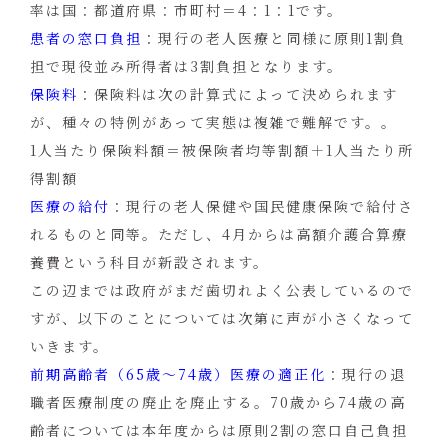
率は国：都道府県：市町村＝4：1：1です。
患者の窓口負担
：現行の老人医療と同様に原則1割負
担で現役並み所得者は3割負担となります。
保険料
：保険料は次の計算式によって決められます
が、種々の特例があって実態は複雑で難解です。。
1人当たり保険料額＝被保険者均等割額＋1人当たり所
得割額
医療の給付
：現行の老人保健や国民健康保険で給付さ
れるものと同等。ただし、4月からは高額介護合算療
養費という科目が新設されます。
この辺までは政府がまだ歯切れよく公表しているので
すが、以下のことについては次第に声が小さくなって
いきます。
前期高齢者（65歳〜74歳）医療の適正化
：現行の退
職者医療制度の廃止を廃止する。70歳から74歳の高
齢者については本年度からは原則2割の窓口自己負担