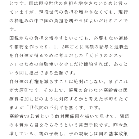
とです。国は現役世代の負担を増やさないためと言っ
ていますが、現役世代の負担を増やさなくても、現行
の枠組みの中で国の負担を増やせばよいだけのことで
す。
国税からの負担を増やすといっても、必要もない道路
や箱物を作ったり、1，2年ごとに高額の給与と退職金
を自分達が得るために考えだした「天下りのシステ
ム」のための無駄使いを少しだけ節約すれば、あっと
いう間に捻出できる金額です。
自分達の利権を減らすことは絶対にしない。まずこれ
が大原則です。その上で、帳尻の合わない高齢者の医
療費増加にどのように対応するかと考えた挙句のたて
まえが「世代間の不公平を無くす」です。
高齢者vs若者という敵対関係図を描いて見せて、問題
の本質から目をそらそうという常套手段です。昨今急
増している、親の子殺し、子の親殺しは国の基本政策