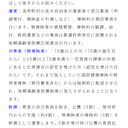
ばして後半からお読みください。
運営
：各市町村の地方自治体が運営者で窓口業務（申
請受付、保険証の引渡しなど）、保険料の徴収事務を
行います。被保険者の資格管理、保険料の賦課、給
付、財政運営などの事務は都道府県単位に設置される
後期高齢者医療広域連合が行います。
対象者（被保険者）
：75歳以上の方（75歳の誕生日
から）と65歳以上75歳未満で一定程度の障害の状態
にあると広域連合の認定を受けた方（認定を受けた日
から）です。それまで加入していた国民健康保険や被
用者保険（被扶養者含む）からは強制的に脱退させら
れ、後期高齢者医療制度に加入させられることになり
ます。
財源
：患者の自己負担を除き、公費（5割）、現役世
代からの支援（約4割）、被保険者の保険料（1割）を
財源として運営します。5割を受け持つ公費の負担比