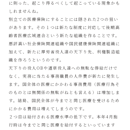
に則った、起こり得るべくして起こっている現象かも
しれませんね。
別立ての医療保険にすることには隠された2つの狙い
があります。その１つは新たな制度に対応して後期高
齢者医療広域連合という新たな組織を作ることです。
悪評高い社会保険関連組織や国民健康保険関連組織に
加えて、新たに厚労省役人達の天下り先、利権製造組
織を作ろうというのです。
天下りの役人OBや道草役人達への無駄な俸給だけで
なく、実務に当たる事務職員の人件費が新たに発生し
ます。国全体の医療にかかわる事務費用（医療行為そ
のものとは無関係の無駄がねとも言える）は増加しま
す。結局、国民全体が今までと同じ医療を受けるため
にかかる費用は増えてしまうのです。
２つ目は給付される医療水準の低下です。本年4月施
行時は今までと同じ医療を給付するといっています