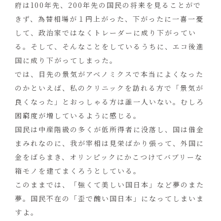
府は100年先、200年先の国民の将来を見ることがで
きず、為替相場が１円上がった、下がったに一喜一憂
して、政治家ではなくトレーダーに成り下がってい
る。そして、そんなことをしているうちに、エコ後進
国に成り下がってしまった。
では、目先の景気がアベノミクスで本当によくなった
のかといえば、私のクリニックを訪れる方で「景気が
良くなった」とおっしゃる方は誰一人いない。むしろ
困窮度が増しているように感じる。
国民は中産階級の多くが低所得者に没落し、国は借金
まみれなのに、我が宰相は見栄ばかり張って、外国に
金をばらまき、オリンピックにかこつけてバブリーな
箱モノを建てまくろうとしている。
このままでは、「強くて美しい国日本」など夢のまた
夢。国民不在の「歪で醜い国日本」になってしまいま
すよ。