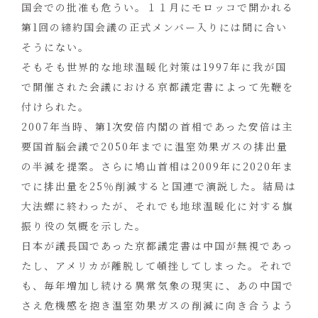
国会での批准も危うい。１１月にモロッコで開かれる
第1回の締約国会議の正式メンバー入りには間に合い
そうにない。
そもそも世界的な地球温暖化対策は1997年に我が国
で開催された会議における京都議定書によって先鞭を
付けられた。
2007年当時、第1次安倍内閣の首相であった安倍は主
要国首脳会議で2050年までに温室効果ガスの排出量
の半減を提案。さらに鳩山首相は2009年に2020年ま
でに排出量を25％削減すると国連で演説した。結局は
大法螺に終わったが、それでも地球温暖化に対する旗
振り役の気概を示した。
日本が議長国であった京都議定書は中国が無視であっ
たし、アメリカが離脱して頓挫してしまった。それで
も、毎年増加し続ける異常気象の現実に、あの中国で
さえ危機感を抱き温室効果ガスの削減に向き合うよう