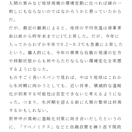
人間の営みなど地球規模の環境変動に比べれば蜂の一
刺しにもならないのではなかろうかと思っていたから
だ。
だが、最近の観測によると、地球の平均気温は産業革
命以前から昨年末までに1℃上昇した。だが、今年に
入ってからわずか半年で0.2～0.3℃も急激に上昇した
という。個人的にも、今年の異常な台風の発達の仕方
や移動状態からも何やらただならない環境変化を実感
するようになった。
ものすごく長いスパンで見れば、やはり地球はこれか
ら氷河期に向かうとしても、近い将来、壊滅的な温暖
化が到来する可能性は否定できないと考えるようにな
った。つまり、氷河期を迎える前に人類の繁栄は終焉
するかもしれない。
世界中が真剣に温暖化対策に向き合いだしたというの
に、「アベノミクス」などと自画自賛を繰り返す現政