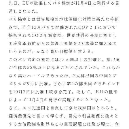
先日、EUが批准してパリ協定が11月4日に発行する見
通しとなった。
パリ協定とは世界規模の地球温暖化対策の新たな枠組
みで、昨年12月パリで開催されたCOP２１において
採択されたCO２削減案だ。世界共通の長期目標とし
て産業革命前からの気温上昇幅を2℃未満に抑えると
いうものだ。かなり高い目標値と言える。
このパリ協定の発効には55ヵ国以上の批准と、排出量
が全体の55％以上になることとされていた。これもか
なり高いハードルであったが、2大排出国の中国とア
メリカが9月に批准。さらに第4の排出国であるインド
も10月2日に批准手続きを完了。そして、ＥＵの批准
によって11月4日の発行が実現することとなった。
さて、エコ先進国を自負してきた我が国はとみると、
経済最優先と言って憚らず、目先の利益確保に汲々と
する安倍政権も財界もこの重要課題には及び腰で、今