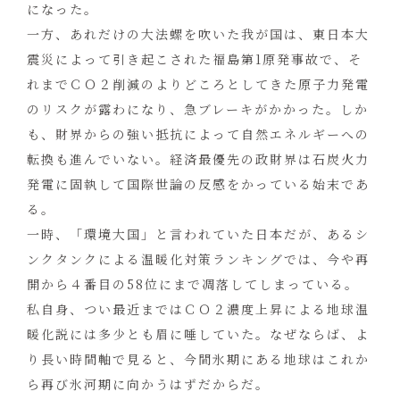
になった。
一方、あれだけの大法螺を吹いた我が国は、東日本大
震災によって引き起こされた福島第1原発事故で、そ
れまでＣＯ２削減のよりどころとしてきた原子力発電
のリスクが露わになり、急ブレーキがかかった。しか
も、財界からの強い抵抗によって自然エネルギーへの
転換も進んでいない。経済最優先の政財界は石炭火力
発電に固執して国際世論の反感をかっている始末であ
る。
一時、「環境大国」と言われていた日本だが、あるシ
ンクタンクによる温暖化対策ランキングでは、今や再
開から４番目の58位にまで凋落してしまっている。
私自身、つい最近まではＣＯ２濃度上昇による地球温
暖化説には多少とも眉に唾していた。なぜならば、よ
り長い時間軸で見ると、今間氷期にある地球はこれか
ら再び氷河期に向かうはずだからだ。