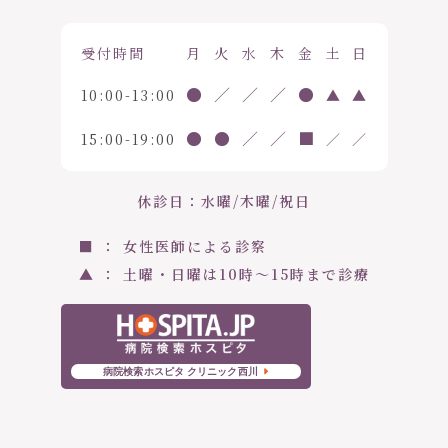
受付時間
月
火
水
木
金
土
日
●
／
／
／
●
10:00-13:00
▲
▲
●
●
／
／
■
15:00-19:00
／
／
休診日：水曜/木曜/祝日
■ ： 女性医師による診察
▲ ： 土曜・日曜は10時〜15時まで診療
病院検索ホスピタ クリニック西川