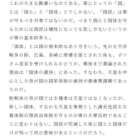
これが大きな勘違いなのである。軍にとっての「国」
とは「国土」と「国体」とでしかない。「国民」は軍
が守るべき対象ではないのだ。つまり国土と国体を守
るためには国民は犠牲になっても致し方ないというの
が軍の基本的考え。
「国体」とは国の根本的なあり方をいう。先の太平洋
戦争の際、広島、長崎に原爆を落とされた後も、ポツ
ダム宣言を受け入れるかどうか、最後まで激論された
理由は「国体の護持」にあった。すなわち、天皇を中
心とした我が国の国家体制の維持が最重要課題であっ
たのだ。
敗戦後の我が国では主権者は天皇ではなくなったが、
新しい国体、すなわち天皇を象徴とした議会性民主主
義体制の現政治体制を守るのが軍の主要目的であるこ
とに変わりはない。国民が死滅した後に国土と国体だ
けが残って何の意味があるというのだろう。