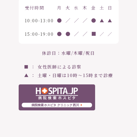
受付時間
月
火
水
木
金
土
日
●
／
／
／
●
10:00-13:00
▲
▲
●
●
／
／
■
15:00-19:00
／
／
休診日：水曜/木曜/祝日
■ ： 女性医師による診察
▲ ： 土曜・日曜は10時〜15時まで診療
病院検索ホスピタ クリニック西川