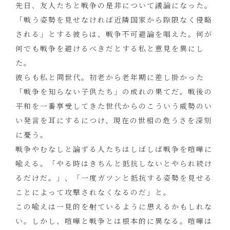
先日、友人たちと戦争の是非について議論になった。
「戦う姿勢を見せなければ近隣国家から際限なく侵略
される」とする彼らは、戦争不可避論を唱えた。何が
何でも戦争を避けるべきだとする私と意見を異にし
た。
彼らも私と同世代。初老から老年期に差し掛かった
「戦争を知らない子供たち」の成れの果てだ。戦後の
平和を一番享受してきた世代からのこういう威勢のい
い発言を耳にするにつけ、現在の世相の危うさを深刻
に憂う。
戦争やむなしと論ずる人たちはしばしば戦争を喧嘩に
喩える。「やる時はきちんと抵抗しないとやられ続け
るだけだ。」、「一度ガツンと抵抗する姿勢を見せる
ことによって攻撃されなくなるのだ」と。
この喩えは一見的を射ているように思えるかもしれな
い。しかし、喧嘩と戦争とは根本的に異なる。喧嘩は