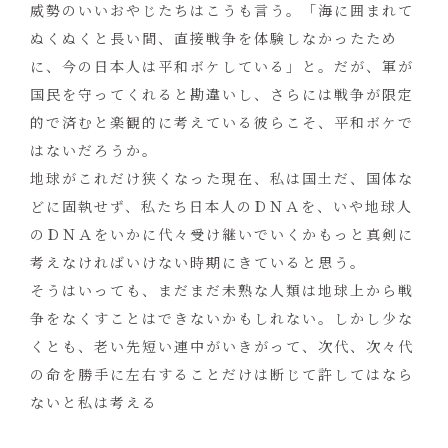
威勢のいいおやじたちはこうも言う。「海に囲まれて
ぬくぬくと長い間、直接戦争を体験しなかったため
に、今の日本人は平和ボケしている」と。だが、軍が
国民を守ってくれると勘違いし、さらには戦争が限定
的で済むと楽観的に考えている彼らこそ、平和ボケで
はないだろうか。
地球がこれだけ狭くなった現在、私は国土だ、国体な
どに固執せず、私たち日本人のＤＮＡを、いや地球人
のＤＮＡをいかに代々受け継いでいくかもっと真剣に
考えなければいけない時期にきていると思う。
そうはいっても、まだまだ未熟な人類は地球上から戦
争をなくすことはできないかもしれない。しかし少な
くとも、老い先短い連中がいきがって、次代、次々代
の命を勝手に左右することだけは断じて許してはなら
ないと私は考える