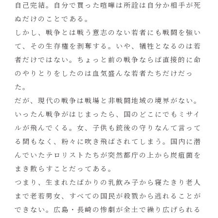
自己完結。自分で買った喧嘩は所詮は自分か相手が死
ぬだけのことである。
しかし、戦争とは戦う意志のない若者にも戦闘を強い
て、その生存権を剥奪する。いや、犠牲となるのは若
者だけではない。ちょっと前の戦争ならば直接的に命
のやりとりをしたのは血気盛んな若者たちだけだっ
た。
だが、現代の戦争は戦場と非戦闘地域の境界がない｡
いったん戦争がはじまったら、国のどこにでもミサイ
ルが飛んでくる。女、子供も銃後の守りなんて言って
る間もなく、粉々に吹き飛ばされてしまう。国内に潜
んでいたテロリストたちが突然都庁の上から炭疽菌を
まき散らすことだってある。
つまり、生まれたばかりの乳飲み子から寝たきり老人
まで老若男女、すべての国民が殺戮から逃れることが
できない。広島・長崎の惨劇が全土で繰り広げられる