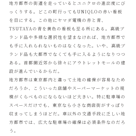
地方都市の街道を走っているとユニクロの進出度にび
っくりする。どこの町行ってもUNIQLOの赤い看板
を目にする。この他にヤマダ電機の赤と青、
TSUTAYAの青を黄色の看板も至る所にある。高級ブ
ランド品や多様な選択性を望まなければ、地方都市で
も手に入れられないものはなくなった。いや、高級ブ
ランド品も大都市でなくても手に入るようになりつつ
ある。首都圏近郊から徐々にアウトレットモールの建
設が進んでいるからだ。
地方都市は東京都内と違って土地の確保が容易なため
だろうか、こういった店舗やスーパーマーケットの規
模がくらべものにならないほど大きい。特に駐車場の
スペースだけでも、東京なら小さな商店街がすっぽり
収まってしまうほどだ。車以外の交通手段に乏しい地
方都市では、広大な駐車場の確保は必須条件なのだろ
う。