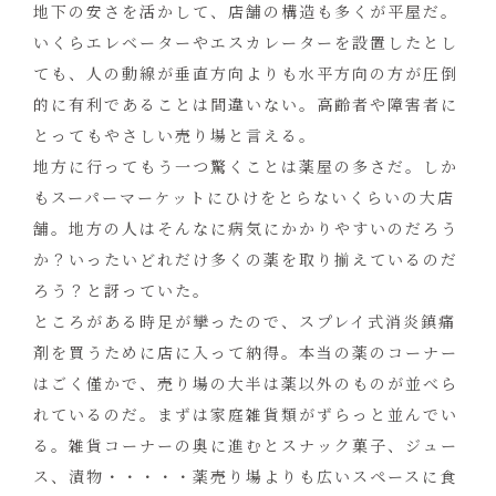
地下の安さを活かして、店舗の構造も多くが平屋だ。
いくらエレベーターやエスカレーターを設置したとし
ても、人の動線が垂直方向よりも水平方向の方が圧倒
的に有利であることは間違いない。高齢者や障害者に
とってもやさしい売り場と言える。
地方に行ってもう一つ驚くことは薬屋の多さだ。しか
もスーパーマーケットにひけをとらないくらいの大店
舗。地方の人はそんなに病気にかかりやすいのだろう
か？いったいどれだけ多くの薬を取り揃えているのだ
ろう？と訝っていた。
ところがある時足が攣ったので、スプレイ式消炎鎮痛
剤を買うために店に入って納得。本当の薬のコーナー
はごく僅かで、売り場の大半は薬以外のものが並べら
れているのだ。まずは家庭雑貨類がずらっと並んでい
る。雑貨コーナーの奥に進むとスナック菓子、ジュー
ス、漬物・・・・・薬売り場よりも広いスペースに食