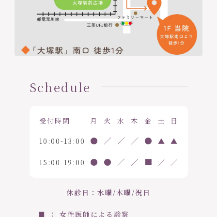
Schedule
受付時間
月
火
水
木
金
土
日
●
／
／
／
●
10:00-13:00
▲
▲
●
●
／
／
■
15:00-19:00
／
／
休診日：水曜/木曜/祝日
■ ： 女性医師による診察