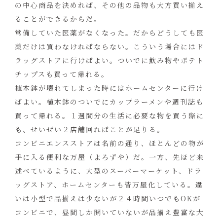
の中心商品を決めれば、その他の品物も大方買い揃え
ることができるからだ。
常備していた医薬がなくなった。だからどうしても医
薬だけは買わなければならない。こういう場合にはド
ラッグストアに行けばよい。ついでに飲み物やポテト
チップスも買って帰れる。
植木鉢が壊れてしまった時にはホームセンターに行け
ばよい。植木鉢のついでにカップラーメンや週刊誌も
買って帰れる。１週間分の生活に必要な物を買う際に
も、せいぜい２店舗回ればことが足りる。
コンビニエンスストアは名前の通り、ほとんどの物が
手に入る便利な万屋（よろずや）だ。一方、先ほど来
述べているように、大型のスーパーマーケット、ドラ
ッグストア、ホームセンターも皆万屋化している。違
いは小型で品揃えは少ないが２４時間いつでもOKが
コンビニで、昼間しか開いていないが品揃え豊富な大