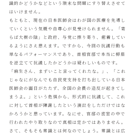
識的かどうかなどという瑣末な問題にすり替えさせて
はいけません。
もともと、現在の日本医師会はわが国の医療を先導し
ていくという気概や自尊心が見受けられません。「寄
らば大樹の陰」と政府、与党に擦り寄り、癒着してい
るようにさえ思えます。ですから、今回の抗議行動も
単なるパフォーマンスであり、首相官邸で本当に柳眉
を逆立てて抗議したかどうかは疑わしいものです。
「麻生さん、まずいこと言ってくれたな。」、「これ
じゃなにがなんでも自民党支持を打ち出している日本
医師会の面目がたたず、全国の会員の造反が起きてし
まうよ。」という危惧から、形式的に抗議して、これ
に対して首相が陳謝したという演出をしただけではな
かろうかと思っています。なにせ、官邸の密室の中で
行われたやり取りなので真相は定かではありません。
さて、そもそも常識とは何なのでしょう。常識とは広