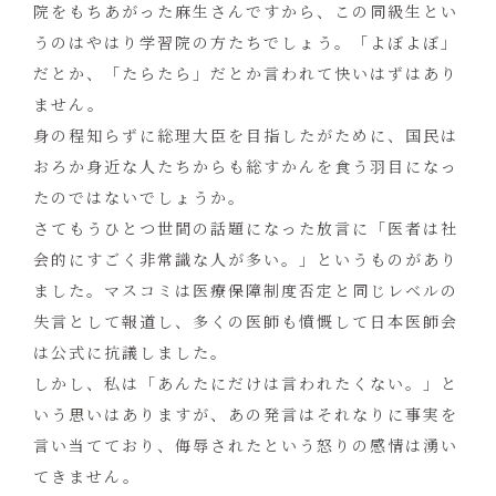
院をもちあがった麻生さんですから、この同級生とい
うのはやはり学習院の方たちでしょう。「よぼよぼ」
だとか、「たらたら」だとか言われて快いはずはあり
ません。
身の程知らずに総理大臣を目指したがために、国民は
おろか身近な人たちからも総すかんを食う羽目になっ
たのではないでしょうか。
さてもうひとつ世間の話題になった放言に「医者は社
会的にすごく非常識な人が多い。」というものがあり
ました。マスコミは医療保障制度否定と同じレベルの
失言として報道し、多くの医師も憤慨して日本医師会
は公式に抗議しました。
しかし、私は「あんたにだけは言われたくない。」と
いう思いはありますが、あの発言はそれなりに事実を
言い当てており、侮辱されたという怒りの感情は湧い
てきません。