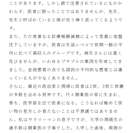
ことがあります。しかし諺で注意されているにもかか
わらず、医者に限ったことではありませんが、先生、
先生と呼ばれていると頭が反り繰り返ってくるようで
す。
また、ただ度重なる診療報酬減額によって急激に地盤
沈下していますが、医者は生活レベルで世間一般の平
均に比べて高収入のグループです。麻生さんには遠く
及びませんが、いわゆるプチブルの集団を形成してき
ました。金銭感覚の点でも国民の平均的な感覚とは違
っている人が少なくありません。
さらに、最近の政治家と同様に医者は2世、3世と世襲
が多数を占める世界です。代々開業医の家に生まれ、
育ち、医学部を出て医者になる。こうなれば極めて狭
い物の見方しか育たないことは不思議ではありませ
ん。私はサラリーマンの息子ですが、大学の同級生の
過半数は開業医の子弟でした。入学した直後、周囲が