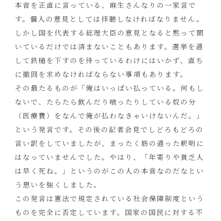
本音を正直に言っている、麻生さんなりの一家言で
す。個人の意見としては拝聴しなければなりません。
しかし国を代表する総理大臣の意見となると黙って聞
いているだけでは済まないこともあります。選挙を通
して鉄槌を下すのを待っているわけにはいかず、直ち
に撤回を求めなければならない事項もあります。
その最たるものが「俺はいっぱい払っている。何もし
ないで、たらたら飲んだり喰ったりしている奴の分
（医療費）をなんで俺が払わなきゃいけないんだ。」
という発言です。その後の記者会見でしどろもどろの
言い訳をしていましたが、まったく筋の通った釈明に
はなっていませんでした。やはり、「年寄りや貧乏人
は早く死ね。」というのがこの人の本音なのだなとい
う思いを強くしました。
この発言は憲法で規定されている社会保障制度という
ものを完全に否定しています。国家の国民に対する不