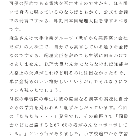
可侵の契約である憲法を否定するのですから、ほろ酔
いで身内に喋っているのならばともかく、公式の会議
での発言ですから、即刻日本国総理大臣を辞するべき
です。
麻生さんは大手企業グループ（戦前から悪評高い会社
だが）の大株主で、自分でも高言している通りお金持
なのですから、総理大臣を辞めても生活に困るわけで
はありません。総理大臣なんかにならなければ知能や
人格上の欠点がこれほど明るみには出なかったので、
単に金持ちのいい格好しいというだけでそれなりにフ
ァンも残ったでしょう。
母校の学習院の学生は彼の度重なる漢字の誤読に自分
たちの学力を疑われると恥ずかしがっています。今回
の「たらたら・・・」発言でも、その前振りで「同級
会などに出席すると67,68の奴がみんなヨボヨボして
いる。」という行がありました。小学校途中から学習