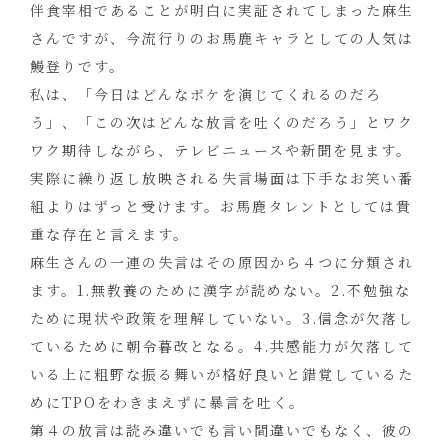
伴食宰相であることが明白に実証されてしまった麻生
さんですが、今流行りのお馬鹿キャラとしての人気は
鰻登りです。
私は、「今日はどんなボケを演じてくれるのだろ
う」、「この次はどんな放言を吐くのだろう」とワク
ワク期待しながら、テレビニュースや新聞を見ます。
実際に繰り返し放映される失言場面は下手なお笑い番
組よりはずっと受けます。お馬鹿タレントとしては貴
重な存在と言えます。
麻生さんの一連の失言はその原因から４つに分類され
ます。1.無教養のために漢字が読めない。2.不勉強な
ために現状や政策を理解していない。3.信念が欠落し
ているために朝令暮改となる。4.共感能力が欠落して
いる上に粗野な振る舞いが格好良いと錯覚しているた
めにTPOをわきまえずに暴言を吐く。
第４の放言は読み違いでも言い間違いでもなく、彼の