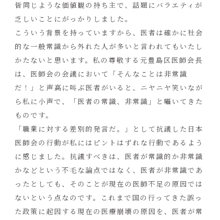
皆同じような価値観の持ち主で、話題にバラエティが
乏しいことにがっかりしました。
こういう背景を持っていますから、医者は確かに社会
的な一般常識から外れた人が多いと言われてもいたし
かたないと思います。私の尊敬する元豊島区医師会長
は、医師会の会議において「そんなことは非常識
だ！」と声高に叫ぶ医者がいると、ニヤニヤ笑いなが
ら私に小声で、「医者の常識、非常識」と囁いてきた
ものです。
「職業に対する差別的発言だ。」として抗議した日本
医師会の行動が私にはピントはずれな行動であるよう
に感じました。抗議すべきは、医者が常識的か非常識
かなどという不毛な論点ではなく、医者が非常識であ
ったとしても、そのことが現在の医師不足の原因では
ないという点なのです。これまで国の行ってきた誤っ
た政策に起因する現在の医療崩壊の原因を、医者が常