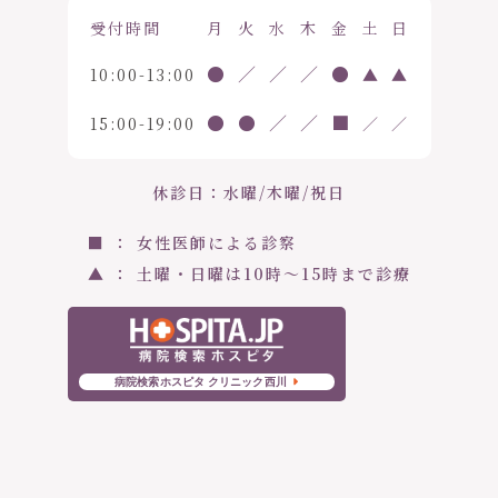
受付時間
月
火
水
木
金
土
日
●
／
／
／
●
10:00-13:00
▲
▲
●
●
／
／
■
15:00-19:00
／
／
休診日：水曜/木曜/祝日
■ ： 女性医師による診察
▲ ： 土曜・日曜は10時〜15時まで診療
病院検索ホスピタ クリニック西川