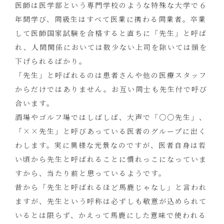
医師は医学部という専門学校のような特殊な大学で６
年間学び、同級生はすべて医業に携わる同業者。卒業
して医師国家試験を合格すると直ちに「先生」と呼ば
れ、人間関係においては数少ない上司を除いては頭を
下げられるばかり。
「先生」と呼ばれるのは患者さんや他の医療スタッフ
からだけではありません。お互い同士も先生付で呼び
合います。
酒場やゴルフ場ではしばしば、大声で「○○先生」、
「××先生」と呼びあっている医者のグループに出く
わします。実に異様な光景なのですが、医者自身は若
い頃から先生と呼ばれることに慣れっこになっていま
すから、当たり前と思っているようです。
昔から「先生と呼ばれるほど馬鹿じゃなし」と言われ
ますが、先生という呼称は必ずしも敬意が込められて
いるとは限らず、かえって馬鹿にした意味で使われる