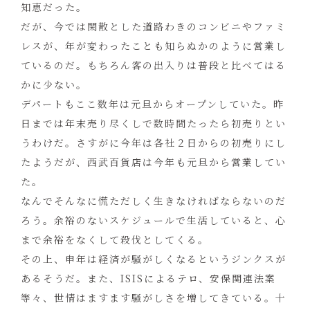
知恵だった。
だが、今では閑散とした道路わきのコンビニやファミ
レスが、年が変わったことも知らぬかのように営業し
ているのだ。もちろん客の出入りは普段と比べてはる
かに少ない。
デパートもここ数年は元旦からオープンしていた。昨
日までは年末売り尽くしで数時間たったら初売りとい
うわけだ。さすがに今年は各社２日からの初売りにし
たようだが、西武百貨店は今年も元旦から営業してい
た。
なんでそんなに慌ただしく生きなければならないのだ
ろう。余裕のないスケジュールで生活していると、心
まで余裕をなくして殺伐としてくる。
その上、申年は経済が騒がしくなるというジンクスが
あるそうだ。また、ISISによるテロ、安保関連法案
等々、世情はますます騒がしさを増してきている。十