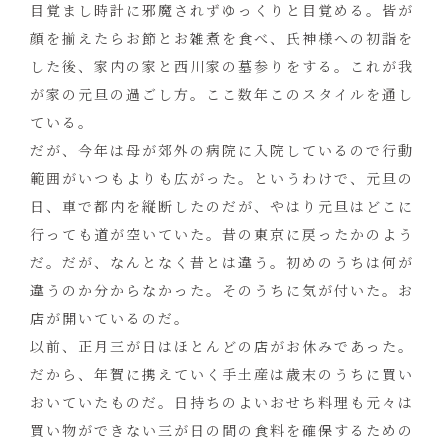
目覚まし時計に邪魔されずゆっくりと目覚める。皆が
顔を揃えたらお節とお雑煮を食べ、氏神様への初詣を
した後、家内の家と西川家の墓参りをする。これが我
が家の元旦の過ごし方。ここ数年このスタイルを通し
ている。
だが、今年は母が郊外の病院に入院しているので行動
範囲がいつもよりも広がった。というわけで、元旦の
日、車で都内を縦断したのだが、やはり元旦はどこに
行っても道が空いていた。昔の東京に戻ったかのよう
だ。だが、なんとなく昔とは違う。初めのうちは何が
違うのか分からなかった。そのうちに気が付いた。お
店が開いているのだ。
以前、正月三が日はほとんどの店がお休みであった。
だから、年賀に携えていく手土産は歳末のうちに買い
おいていたものだ。日持ちのよいおせち料理も元々は
買い物ができない三が日の間の食料を確保するための