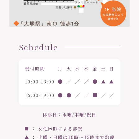
Schedule
受付時間
月
火
水
木
金
土
日
●
／
／
／
●
10:00-13:00
▲
▲
●
●
／
／
■
15:00-19:00
／
／
休診日：水曜/木曜/祝日
■ ： 女性医師による診察
▲ ： 土曜・日曜は10時〜15時まで診療