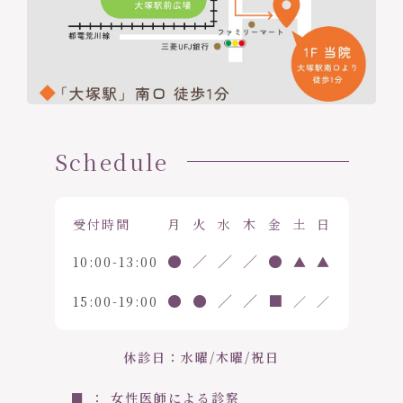
Schedule
受付時間
月
火
水
木
金
土
日
●
／
／
／
●
10:00-13:00
▲
▲
●
●
／
／
■
15:00-19:00
／
／
休診日：水曜/木曜/祝日
■ ： 女性医師による診察