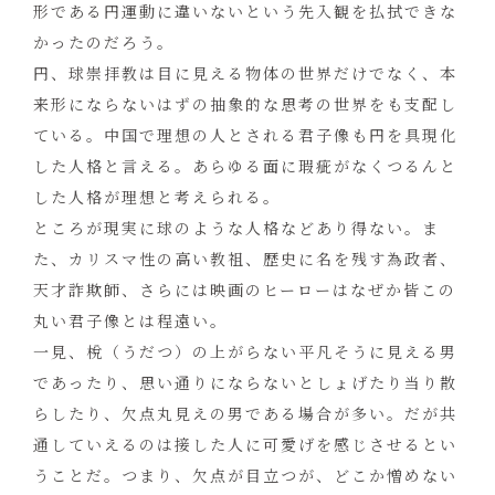
形である円運動に違いないという先入観を払拭できな
かったのだろう。
円、球崇拝教は目に見える物体の世界だけでなく、本
来形にならないはずの抽象的な思考の世界をも支配し
ている。中国で理想の人とされる君子像も円を具現化
した人格と言える。あらゆる面に瑕疵がなくつるんと
した人格が理想と考えられる。
ところが現実に球のような人格などあり得ない。ま
た、カリスマ性の高い教祖、歴史に名を残す為政者、
天才詐欺師、さらには映画のヒーローはなぜか皆この
丸い君子像とは程遠い。
一見、梲（うだつ）の上がらない平凡そうに見える男
であったり、思い通りにならないとしょげたり当り散
らしたり、欠点丸見えの男である場合が多い。だが共
通していえるのは接した人に可愛げを感じさせるとい
うことだ。つまり、欠点が目立つが、どこか憎めない