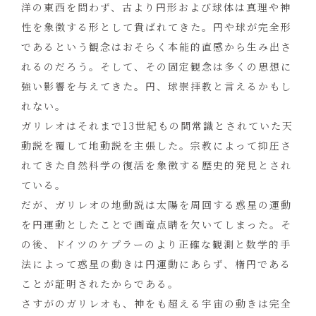
洋の東西を問わず、古より円形および球体は真理や神
性を象徴する形として貴ばれてきた。円や球が完全形
であるという観念はおそらく本能的直感から生み出さ
れるのだろう。そして、その固定観念は多くの思想に
強い影響を与えてきた。円、球崇拝教と言えるかもし
れない。
ガリレオはそれまで13世紀もの間常識とされていた天
動説を覆して地動説を主張した。宗教によって抑圧さ
れてきた自然科学の復活を象徴する歴史的発見とされ
ている。
だが、ガリレオの地動説は太陽を周回する惑星の運動
を円運動としたことで画竜点睛を欠いてしまった。そ
の後、ドイツのケプラーのより正確な観測と数学的手
法によって惑星の動きは円運動にあらず、楕円である
ことが証明されたからである。
さすがのガリレオも、神をも超える宇宙の動きは完全